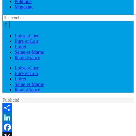
Politique
Magazine
Loir-et-Cher
Eure-et-Loir
Loiret
Seine-et-Marne
Île-de-France
Loir-et-Cher
Eure-et-Loir
Loiret
Seine-et-Marne
Île-de-France
Publicité
Share
LinkedIn