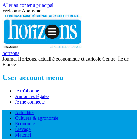
Aller au contenu principal
Welcome
Anonyme
horizons
Journal Horizons, actualité économique et agricole Centre, Île de
France
User account menu
Je m'abonne
Annonces légales
Je me connecte
Actualités
Cultures & agronomie
Économie
Élevage
Matériel