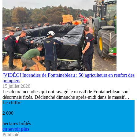
[VIDÉO] Incendies de Fontainebleau : 50 agriculteurs en renfort des
pompiers
15 juillet 2026
Les deux incendies qui ont ravagé le massif de Fontainebleau sont
désormais fixés. Déclenché dimanche après-midi dans le massif…
Le chiffre
2 000
hectares brûlés
en savoir plus
Publicité