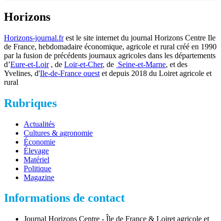
Horizons
Horizons-journal.fr
est le site internet du journal Horizons Centre Ile
de France, hebdomadaire économique, agricole et rural créé en 1990
par la fusion de précédents journaux agricoles dans les départements
d’
Eure-et-Loir
, de
Loir-et-Cher
, de
Seine-et-Marne
, et des
Yvelines, d'
Ile-de-France ouest
et depuis 2018 du Loiret agricole et
rural
Rubriques
Actualités
Cultures & agronomie
Économie
Élevage
Matériel
Politique
Magazine
Informations de contact
Journal Horizons Centre - Île de France & Loiret agricole et