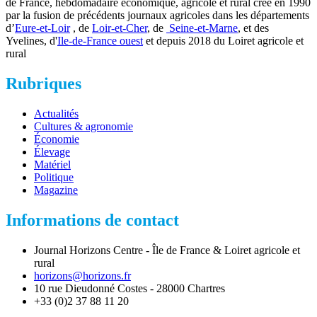
de France, hebdomadaire économique, agricole et rural créé en 1990
par la fusion de précédents journaux agricoles dans les départements
d’
Eure-et-Loir
, de
Loir-et-Cher
, de
Seine-et-Marne
, et des
Yvelines, d'
Ile-de-France ouest
et depuis 2018 du Loiret agricole et
rural
Rubriques
Actualités
Cultures & agronomie
Économie
Élevage
Matériel
Politique
Magazine
Informations de contact
Journal Horizons Centre - Île de France & Loiret agricole et
rural
horizons@horizons.fr
10 rue Dieudonné Costes - 28000 Chartres
+33 (0)2 37 88 11 20