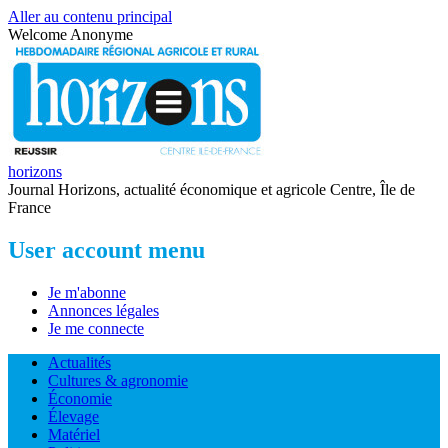
Aller au contenu principal
Welcome
Anonyme
horizons
Journal Horizons, actualité économique et agricole Centre, Île de
France
User account menu
Je m'abonne
Annonces légales
Je me connecte
Actualités
Cultures & agronomie
Économie
Élevage
Matériel