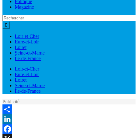
Politique
Magazine
Loir-et-Cher
Eure-et-Loir
Loiret
Seine-et-Marne
Île-de-France
Loir-et-Cher
Eure-et-Loir
Loiret
Seine-et-Marne
Île-de-France
Publicité
Share
LinkedIn