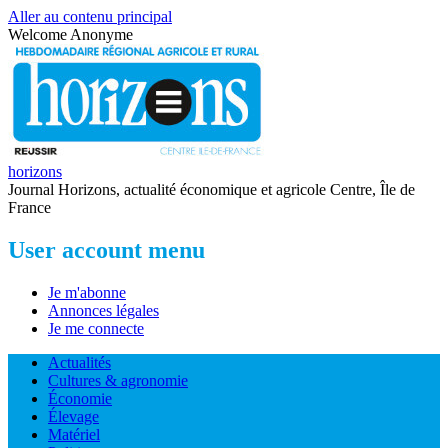
Aller au contenu principal
Welcome
Anonyme
horizons
Journal Horizons, actualité économique et agricole Centre, Île de
France
User account menu
Je m'abonne
Annonces légales
Je me connecte
Actualités
Cultures & agronomie
Économie
Élevage
Matériel