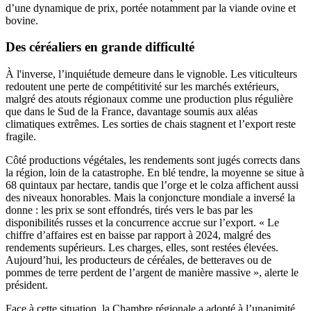
d’une dynamique de prix, portée notamment par la viande ovine et
bovine.
Des céréaliers en grande difficulté
À l'inverse, l’inquiétude demeure dans le vignoble. Les viticulteurs
redoutent une perte de compétitivité sur les marchés extérieurs,
malgré des atouts régionaux comme une production plus régulière
que dans le Sud de la France, davantage soumis aux aléas
climatiques extrêmes. Les sorties de chais stagnent et l’export reste
fragile.
Côté productions végétales, les rendements sont jugés corrects dans
la région, loin de la catastrophe. En blé tendre, la moyenne se situe à
68 quintaux par hectare, tandis que l’orge et le colza affichent aussi
des niveaux honorables. Mais la conjoncture mondiale a inversé la
donne : les prix se sont effondrés, tirés vers le bas par les
disponibilités russes et la concurrence accrue sur l’export. « Le
chiffre d’affaires est en baisse par rapport à 2024, malgré des
rendements supérieurs. Les charges, elles, sont restées élevées.
Aujourd’hui, les producteurs de céréales, de betteraves ou de
pommes de terre perdent de l’argent de manière massive », alerte le
président.
Face à cette situation, la Chambre régionale a adopté à l’unanimité