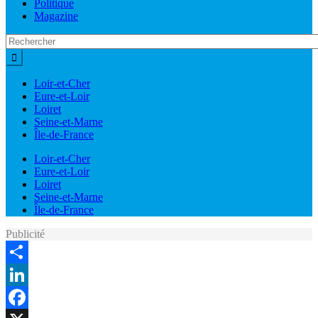
Politique
Magazine
Loir-et-Cher
Eure-et-Loir
Loiret
Seine-et-Marne
Île-de-France
Loir-et-Cher
Eure-et-Loir
Loiret
Seine-et-Marne
Île-de-France
Publicité
Share
LinkedIn