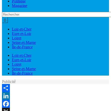
Politique
Magazine
Loir-et-Cher
Eure-et-Loir
Loiret
Seine-et-Marne
Île-de-France
Loir-et-Cher
Eure-et-Loir
Loiret
Seine-et-Marne
Île-de-France
Publicité
Share
LinkedIn