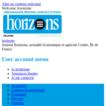
Aller au contenu principal
Welcome
Anonyme
horizons
Journal Horizons, actualité économique et agricole Centre, Île de
France
User account menu
Je m'abonne
Annonces légales
Je me connecte
Actualités
Cultures & agronomie
Économie
Élevage
Matériel