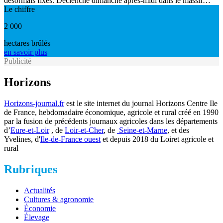
désormais fixés. Déclenché dimanche après-midi dans le massif…
Le chiffre
2 000
hectares brûlés
en savoir plus
Publicité
Horizons
Horizons-journal.fr
est le site internet du journal Horizons Centre Ile
de France, hebdomadaire économique, agricole et rural créé en 1990
par la fusion de précédents journaux agricoles dans les départements
d’
Eure-et-Loir
, de
Loir-et-Cher
, de
Seine-et-Marne
, et des
Yvelines, d'
Ile-de-France ouest
et depuis 2018 du Loiret agricole et
rural
Rubriques
Actualités
Cultures & agronomie
Économie
Élevage