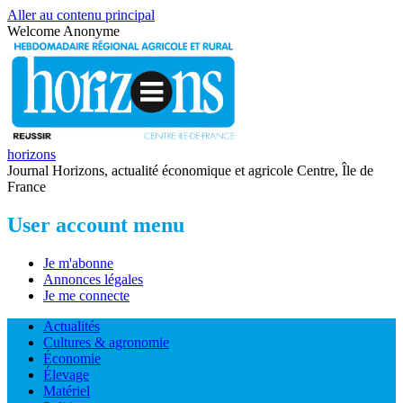
Aller au contenu principal
Welcome
Anonyme
horizons
Journal Horizons, actualité économique et agricole Centre, Île de
France
User account menu
Je m'abonne
Annonces légales
Je me connecte
Actualités
Cultures & agronomie
Économie
Élevage
Matériel