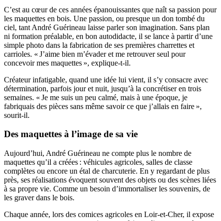
C’est au cœur de ces années épanouissantes que naît sa passion pour
les maquettes en bois. Une passion, ou presque un don tombé du
ciel, tant André Guérineau laisse parler son imagination. Sans plan
ni formation préalable, en bon autodidacte, il se lance à partir d’une
simple photo dans la fabrication de ses premières charrettes et
carrioles. « J’aime bien m’évader et me retrouver seul pour
concevoir mes maquettes », explique-t-il.
Créateur infatigable, quand une idée lui vient, il s’y consacre avec
détermination, parfois jour et nuit, jusqu’à la concrétiser en trois
semaines. « Je me suis un peu calmé, mais à une époque, je
fabriquais des pièces sans même savoir ce que j’allais en faire »,
sourit-il.
Des maquettes à l’image de sa vie
Aujourd’hui, André Guérineau ne compte plus le nombre de
maquettes qu’il a créées : véhicules agricoles, salles de classe
complètes ou encore un étal de charcuterie. En y regardant de plus
près, ses réalisations évoquent souvent des objets ou des scènes liées
à sa propre vie. Comme un besoin d’immortaliser les souvenirs, de
les graver dans le bois.
Chaque année, lors des comices agricoles en Loir-et-Cher, il expose