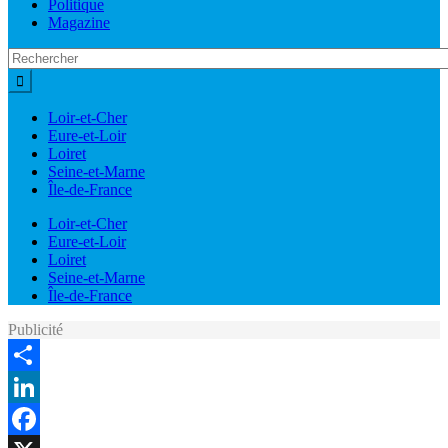
Politique
Magazine
Loir-et-Cher
Eure-et-Loir
Loiret
Seine-et-Marne
Île-de-France
Loir-et-Cher
Eure-et-Loir
Loiret
Seine-et-Marne
Île-de-France
Publicité
Share
LinkedIn