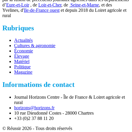
d’
Eure-et-Loir
, de
Loir-et-Cher
, de
Seine-et-Marne
, et des
Yvelines, d'
Ile-de-France ouest
et depuis 2018 du Loiret agricole et
rural
Rubriques
Actualités
Cultures & agronomie
Économie
Élevage
Matériel
Politique
Magazine
Informations de contact
Journal Horizons Centre - Île de France & Loiret agricole et
rural
horizons@horizons.fr
10 rue Dieudonné Costes - 28000 Chartres
+33 (0)2 37 88 11 20
© Réussir 2026 - Tous droits réservés