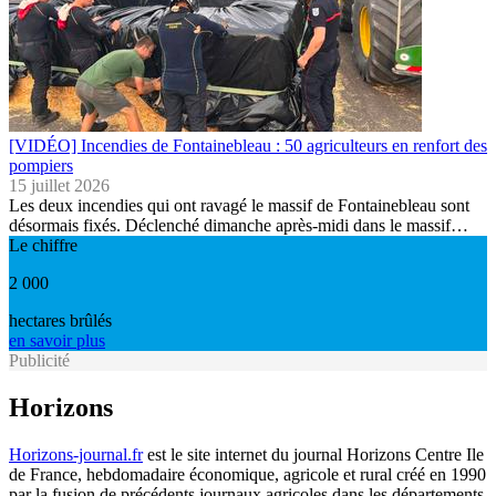
[VIDÉO] Incendies de Fontainebleau : 50 agriculteurs en renfort des
pompiers
15 juillet 2026
Les deux incendies qui ont ravagé le massif de Fontainebleau sont
désormais fixés. Déclenché dimanche après-midi dans le massif…
Le chiffre
2 000
hectares brûlés
en savoir plus
Publicité
Horizons
Horizons-journal.fr
est le site internet du journal Horizons Centre Ile
de France, hebdomadaire économique, agricole et rural créé en 1990
par la fusion de précédents journaux agricoles dans les départements