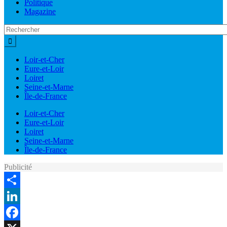
Politique
Magazine
Loir-et-Cher
Eure-et-Loir
Loiret
Seine-et-Marne
Île-de-France
Loir-et-Cher
Eure-et-Loir
Loiret
Seine-et-Marne
Île-de-France
Publicité
Share
LinkedIn