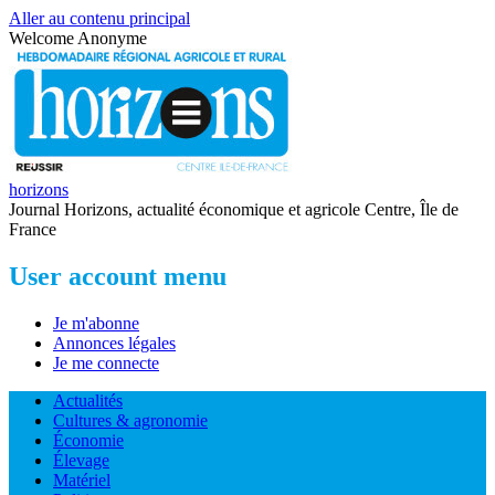
Aller au contenu principal
Welcome
Anonyme
horizons
Journal Horizons, actualité économique et agricole Centre, Île de
France
User account menu
Je m'abonne
Annonces légales
Je me connecte
Actualités
Cultures & agronomie
Économie
Élevage
Matériel