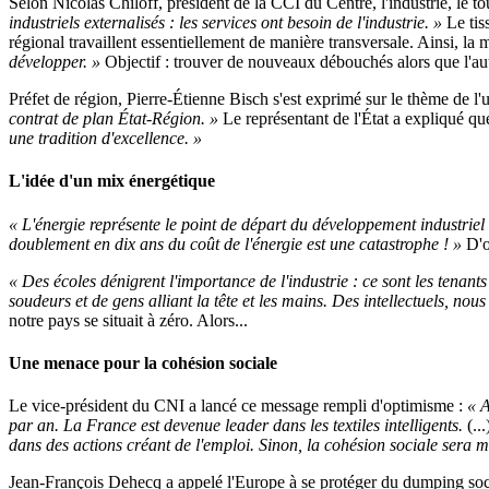
Selon Nicolas Chiloff, président de la CCI du Centre, l'industrie, le to
industriels externalisés : les services ont besoin de l'industrie. »
Le tiss
régional travaillent essentiellement de manière transversale. Ainsi, la
développer. »
Objectif : trouver de nouveaux débouchés alors que l'aut
Préfet de région, Pierre-Étienne Bisch s'est exprimé sur le thème de l'
contrat de plan État-Région. »
Le représentant de l'État a expliqué q
une tradition d'excellence. »
L'idée d'un mix énergétique
« L'énergie représente le point de départ du développement industriel
doublement en dix ans du coût de l'énergie est une catastrophe ! »
D'o
« Des écoles dénigrent l'importance de l'industrie : ce sont les tena
soudeurs et de gens alliant la tête et les mains. Des intellectuels, nou
notre pays se situait à zéro. Alors...
Une menace pour la cohésion sociale
Le vice-président du CNI a lancé ce message rempli d'optimisme :
« A
par an. La France est devenue leader dans les textiles intelligents.
(...
dans des actions créant de l'emploi. Sinon, la cohésion sociale sera 
Jean-François Dehecq a appelé l'Europe à se protéger du dumping soci