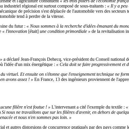
urisme et l'agriculture constituent
« les trois piliers de l'économie frança
u industriel régional est surtout composé de sous-traitants :
« Il y a peu
 mécanique de précision s'est déplacée de l'automobile vers des secteurs 
omobile tend à perdre de la vitesse.
usine du futur :
« Nous sommes à la recherche d'idées émanant du monde de
ue
« l'innovation
[était]
une condition primordiale »
de la revitalisation in
 »
a déclaré Jean-François Dehecq, vice-président du Conseil national
ù l'idée d'un mix énergétique :
« Cela doit se faire progressivement et
nts du virtuel. Et ensuite on s'étonne que l'enseignement technique ne 
s en avons assez ! »
En France, 13 des ingénieurs proviennent de l'appre
ucune filière n'est foutue ! »
L'intervenant a cité l'exemple du textile :
«
)
Si nous ne travaillons que sur les filières d'avenir, en dehors de quelque
menacée et nous n'en sommes pas loin. »
al et autres distorsions de concurrence pratiqués par des pays comme le