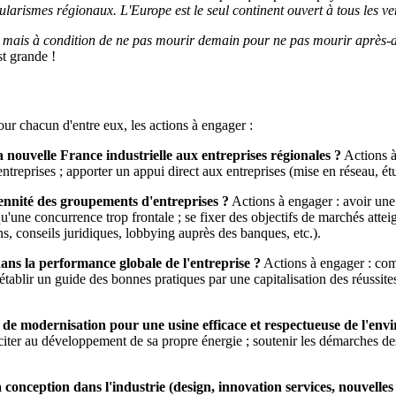
ularismes régionaux. L'Europe est le seul continent ouvert à tous les ven
n mais à condition de ne pas mourir demain pour ne pas mourir après-d
t grande !
our chacun d'entre eux, les actions à engager :
la nouvelle France industrielle aux entreprises régionales ?
Actions à
entreprises ; apporter un appui direct aux entreprises (mise en réseau, ét
ennité des groupements d'entreprises ?
Actions à engager : avoir une
qu'une concurrence trop frontale ; se fixer des objectifs de marchés atteig
s, conseils juridiques, lobbying auprès des banques, etc.).
dans la performance globale de l'entreprise ?
Actions à engager : com
 établir un guide des bonnes pratiques par une capitalisation des réussit
an de modernisation pour une usine efficace et respectueuse de l'en
iter au développement de sa propre énergie ; soutenir les démarches des 
 conception dans l'industrie (design, innovation services, nouvelle