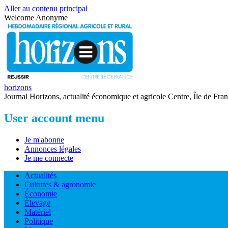
Aller au contenu principal
Welcome
Anonyme
horizons
Journal Horizons, actualité économique et agricole Centre, Île de Fra
User account menu
Je m'abonne
Annonces légales
Je me connecte
Actualités
Cultures & agronomie
Économie
Élevage
Matériel
Politique