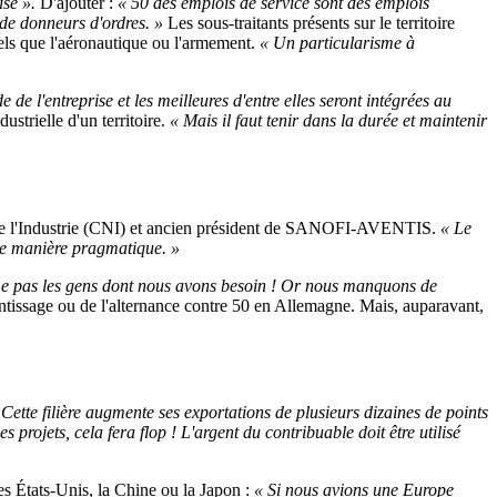
ise ».
D'ajouter :
« 50 des emplois de service sont des emplois
 de donneurs d'ordres. »
Les sous-traitants présents sur le territoire
tels que l'aéronautique ou l'armement.
« Un particularisme à
 l'entreprise et les meilleures d'entre elles seront intégrées au
dustrielle d'un territoire.
« Mais il faut tenir dans la durée et maintenir
 de l'Industrie (CNI) et ancien président de SANOFI-AVENTIS.
« Le
 de manière pragmatique. »
forme pas les gens dont nous avons besoin ! Or nous manquons de
ntissage ou de l'alternance contre 50 en Allemagne. Mais, auparavant,
 Cette filière augmente ses exportations de plusieurs dizaines de points
s projets, cela fera flop ! L'argent du contribuable doit être utilisé
s États-Unis, la Chine ou la Japon :
« Si nous avions une Europe