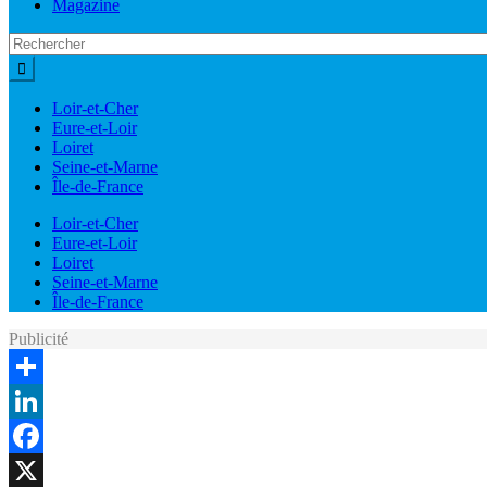
Magazine
Loir-et-Cher
Eure-et-Loir
Loiret
Seine-et-Marne
Île-de-France
Loir-et-Cher
Eure-et-Loir
Loiret
Seine-et-Marne
Île-de-France
Publicité
Share
LinkedIn
Facebook