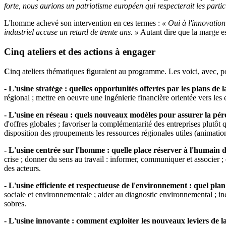
forte, nous aurions un patriotisme européen qui respecterait les partic
L'homme achevé son intervention en ces termes :
« Oui à l'innovatio
industriel accuse un retard de trente ans. »
Autant dire que la marge es
Cinq ateliers et des actions à engager
C
inq ateliers thématiques figuraient au programme. Les voici, avec, p
- L'usine stratège : quelles opportunités offertes par les plans de 
régional ; mettre en oeuvre une ingénierie financière orientée vers les 
- L'usine en réseau : quels nouveaux modèles pour assurer la pér
d'offres globales ; favoriser la complémentarité des entreprises plutôt 
disposition des groupements les ressources régionales utiles (animation
- L'usine centrée sur l'homme : quelle place réserver à l'humain 
crise ; donner du sens au travail : informer, communiquer et associer ;
des acteurs.
- L'usine efficiente et respectueuse de l'environnement : quel pl
sociale et environnementale ; aider au diagnostic environnemental ; inc
sobres.
- L'usine innovante : comment exploiter les nouveaux leviers de la