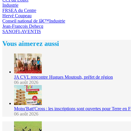
Industrie
FRSEA du Centre
Hervé Coupeau
Conseil national de lâ€™Industrie
Jean-François Dehecq
SANOFI-AVENTIS
Vous aimerez aussi
JA CVL rencontre Hugues Moutouh, préfet de région
06 août 2026
Moiss'Batt'Cross : les inscriptions sont ouvertes pour Terre en 
06 août 2026