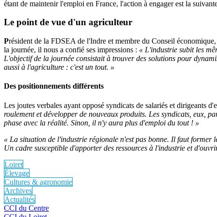
étant de maintenir l'emploi en France, l'action à engager est la suivant
Le point de vue d'un agriculteur
P
résident de la FDSEA de l'Indre et membre du Conseil économique, soc
la journée, il nous a confié ses impressions :
« L'industrie subit les m
L'objectif de la journée consistait à trouver des solutions pour dynamis
aussi à l'agriculture : c'est un tout. »
Des positionnements différents
Les joutes verbales ayant opposé syndicats de salariés et dirigeants d'en
roulement et développer de nouveaux produits. Les syndicats, eux, parle
phase avec la réalité. Sinon, il n'y aura plus d'emploi du tout ! »
« La situation de l'industrie régionale n'est pas bonne. Il faut former 
Un cadre susceptible d'apporter des ressources à l'industrie et d'ouvri
Loiret
Élevage
Cultures & agronomie
Archives
Actualités
CCI du Centre
CCI du Loiret