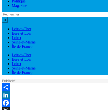
Politique
Magazine
Loir-et-Cher
Eure-et-Loir
Loiret
Seine-et-Marne
Île-de-France
Loir-et-Cher
Eure-et-Loir
Loiret
Seine-et-Marne
Île-de-France
Publicité
Share
LinkedIn