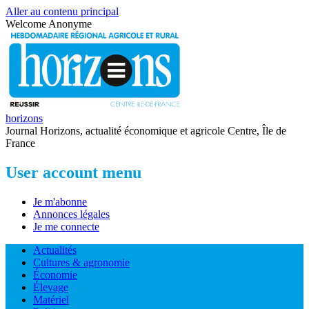
Aller au contenu principal
Welcome
Anonyme
horizons
Journal Horizons, actualité économique et agricole Centre, Île de
France
User account menu
Je m'abonne
Annonces légales
Je me connecte
Actualités
Cultures & agronomie
Économie
Élevage
Matériel