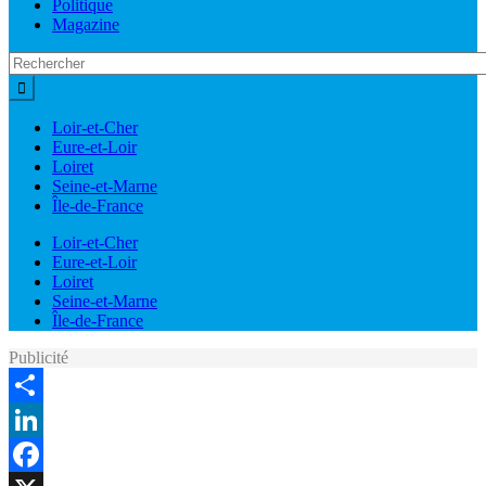
Politique
Magazine
Loir-et-Cher
Eure-et-Loir
Loiret
Seine-et-Marne
Île-de-France
Loir-et-Cher
Eure-et-Loir
Loiret
Seine-et-Marne
Île-de-France
Publicité
Share
LinkedIn