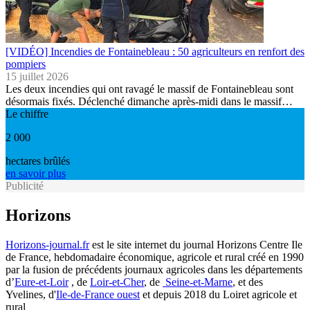
[VIDÉO] Incendies de Fontainebleau : 50 agriculteurs en renfort des
pompiers
15 juillet 2026
Les deux incendies qui ont ravagé le massif de Fontainebleau sont
désormais fixés. Déclenché dimanche après-midi dans le massif…
Le chiffre
2 000
hectares brûlés
en savoir plus
Publicité
Horizons
Horizons-journal.fr
est le site internet du journal Horizons Centre Ile
de France, hebdomadaire économique, agricole et rural créé en 1990
par la fusion de précédents journaux agricoles dans les départements
d’
Eure-et-Loir
, de
Loir-et-Cher
, de
Seine-et-Marne
, et des
Yvelines, d'
Ile-de-France ouest
et depuis 2018 du Loiret agricole et
rural