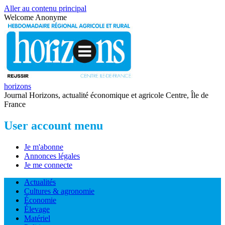
Aller au contenu principal
Welcome
Anonyme
horizons
Journal Horizons, actualité économique et agricole Centre, Île de
France
User account menu
Je m'abonne
Annonces légales
Je me connecte
Actualités
Cultures & agronomie
Économie
Élevage
Matériel