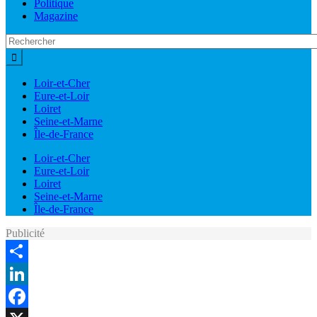
Politique
Magazine
Loir-et-Cher
Eure-et-Loir
Loiret
Seine-et-Marne
Île-de-France
Loir-et-Cher
Eure-et-Loir
Loiret
Seine-et-Marne
Île-de-France
Publicité
Share
LinkedIn