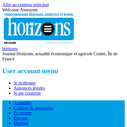
Aller au contenu principal
Welcome
Anonyme
horizons
Journal Horizons, actualité économique et agricole Centre, Île de
France
User account menu
Je m'abonne
Annonces légales
Je me connecte
Actualités
Cultures & agronomie
Économie
Élevage
Matériel