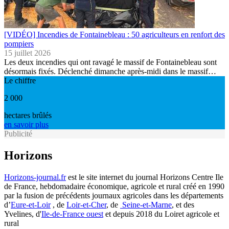
[VIDÉO] Incendies de Fontainebleau : 50 agriculteurs en renfort des
pompiers
15 juillet 2026
Les deux incendies qui ont ravagé le massif de Fontainebleau sont
désormais fixés. Déclenché dimanche après-midi dans le massif…
Le chiffre
2 000
hectares brûlés
en savoir plus
Publicité
Horizons
Horizons-journal.fr
est le site internet du journal Horizons Centre Ile
de France, hebdomadaire économique, agricole et rural créé en 1990
par la fusion de précédents journaux agricoles dans les départements
d’
Eure-et-Loir
, de
Loir-et-Cher
, de
Seine-et-Marne
, et des
Yvelines, d'
Ile-de-France ouest
et depuis 2018 du Loiret agricole et
rural