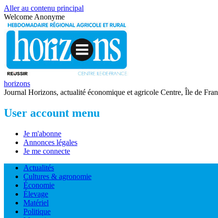
Aller au contenu principal
Welcome
Anonyme
horizons
Journal Horizons, actualité économique et agricole Centre, Île de Fra
User account menu
Je m'abonne
Annonces légales
Je me connecte
Actualités
Cultures & agronomie
Économie
Élevage
Matériel
Politique