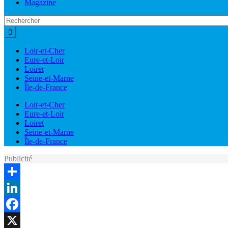
Magazine
Loir-et-Cher
Eure-et-Loir
Loiret
Seine-et-Marne
Île-de-France
Loir-et-Cher
Eure-et-Loir
Loiret
Seine-et-Marne
Île-de-France
Publicité
Share
LinkedIn
Facebook