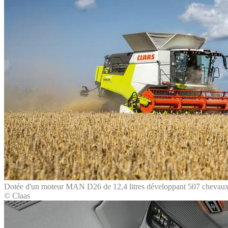
Dotée d'un moteur MAN D26 de 12,4 litres développant 507 chevaux, la 
© Claas