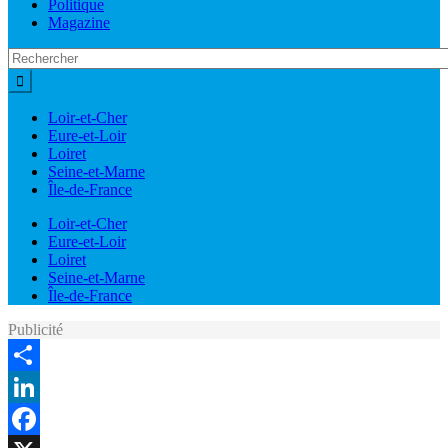
Politique
Magazine
Loir-et-Cher
Eure-et-Loir
Loiret
Seine-et-Marne
Île-de-France
Loir-et-Cher
Eure-et-Loir
Loiret
Seine-et-Marne
Île-de-France
Publicité
Share
LinkedIn