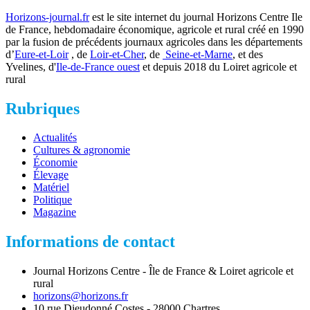
Horizons-journal.fr
est le site internet du journal Horizons Centre Ile
de France, hebdomadaire économique, agricole et rural créé en 1990
par la fusion de précédents journaux agricoles dans les départements
d’
Eure-et-Loir
, de
Loir-et-Cher
, de
Seine-et-Marne
, et des
Yvelines, d'
Ile-de-France ouest
et depuis 2018 du Loiret agricole et
rural
Rubriques
Actualités
Cultures & agronomie
Économie
Élevage
Matériel
Politique
Magazine
Informations de contact
Journal Horizons Centre - Île de France & Loiret agricole et
rural
horizons@horizons.fr
10 rue Dieudonné Costes - 28000 Chartres