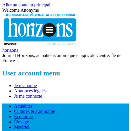
Aller au contenu principal
Welcome
Anonyme
horizons
Journal Horizons, actualité économique et agricole Centre, Île de
France
User account menu
Je m'abonne
Annonces légales
Je me connecte
Actualités
Cultures & agronomie
Économie
Élevage
Matériel