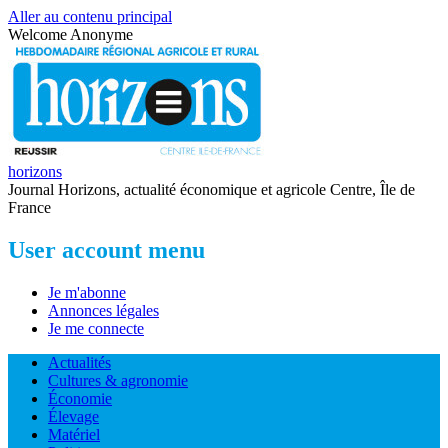
Aller au contenu principal
Welcome
Anonyme
horizons
Journal Horizons, actualité économique et agricole Centre, Île de
France
User account menu
Je m'abonne
Annonces légales
Je me connecte
Actualités
Cultures & agronomie
Économie
Élevage
Matériel