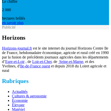
Le chiffre
2 000
hectares brûlés
en savoir plus
Publicité
Horizons
Horizons-journal.fr
est le site internet du journal Horizons Centre Ile
de France, hebdomadaire économique, agricole et rural créé en 1990
par la fusion de précédents journaux agricoles dans les départements
d’
Eure-et-Loir
, de
Loir-et-Cher
, de
Seine-et-Marne
, et des
Yvelines, d'
Ile-de-France ouest
et depuis 2018 du Loiret agricole et
rural
Rubriques
Actualités
Cultures & agronomie
Économie
Élevage
Matériel