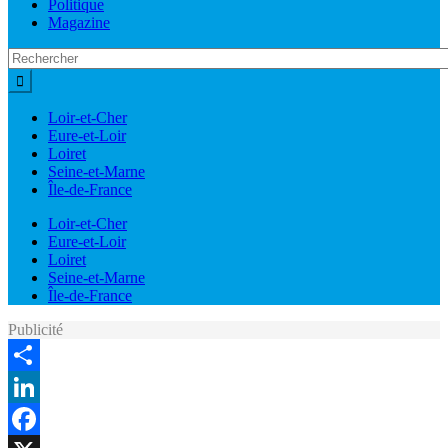
Politique
Magazine
Loir-et-Cher
Eure-et-Loir
Loiret
Seine-et-Marne
Île-de-France
Loir-et-Cher
Eure-et-Loir
Loiret
Seine-et-Marne
Île-de-France
Publicité
Share
LinkedIn