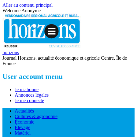
Aller au contenu principal
Welcome
Anonyme
horizons
Journal Horizons, actualité économique et agricole Centre, Île de
France
User account menu
Je m'abonne
Annonces légales
Je me connecte
Actualités
Cultures & agronomie
Économie
Élevage
Matériel