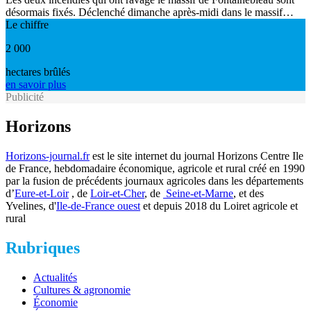
désormais fixés. Déclenché dimanche après-midi dans le massif…
Le chiffre
2 000
hectares brûlés
en savoir plus
Publicité
Horizons
Horizons-journal.fr
est le site internet du journal Horizons Centre Ile
de France, hebdomadaire économique, agricole et rural créé en 1990
par la fusion de précédents journaux agricoles dans les départements
d’
Eure-et-Loir
, de
Loir-et-Cher
, de
Seine-et-Marne
, et des
Yvelines, d'
Ile-de-France ouest
et depuis 2018 du Loiret agricole et
rural
Rubriques
Actualités
Cultures & agronomie
Économie