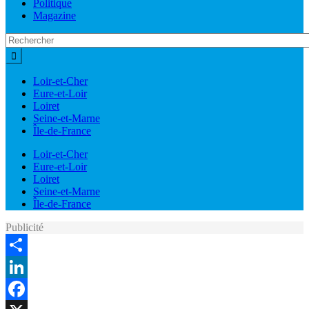
Politique
Magazine
Loir-et-Cher
Eure-et-Loir
Loiret
Seine-et-Marne
Île-de-France
Loir-et-Cher
Eure-et-Loir
Loiret
Seine-et-Marne
Île-de-France
Publicité
Share
LinkedIn