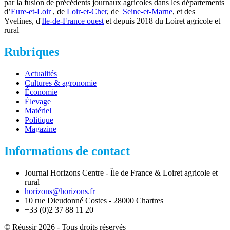
par la fusion de précédents journaux agricoles dans les départements
d’
Eure-et-Loir
, de
Loir-et-Cher
, de
Seine-et-Marne
, et des
Yvelines, d'
Ile-de-France ouest
et depuis 2018 du Loiret agricole et
rural
Rubriques
Actualités
Cultures & agronomie
Économie
Élevage
Matériel
Politique
Magazine
Informations de contact
Journal Horizons Centre - Île de France & Loiret agricole et
rural
horizons@horizons.fr
10 rue Dieudonné Costes - 28000 Chartres
+33 (0)2 37 88 11 20
© Réussir 2026 - Tous droits réservés