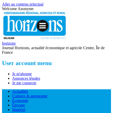
Aller au contenu principal
Welcome
Anonyme
horizons
Journal Horizons, actualité économique et agricole Centre, Île de
France
User account menu
Je m'abonne
Annonces légales
Je me connecte
Actualités
Cultures & agronomie
Économie
Élevage
Matériel