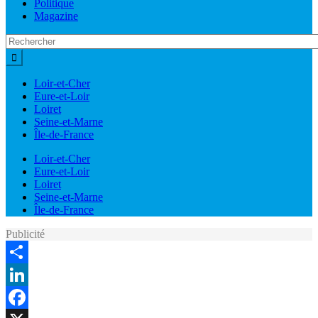
Politique
Magazine
Loir-et-Cher
Eure-et-Loir
Loiret
Seine-et-Marne
Île-de-France
Loir-et-Cher
Eure-et-Loir
Loiret
Seine-et-Marne
Île-de-France
Publicité
Share
LinkedIn