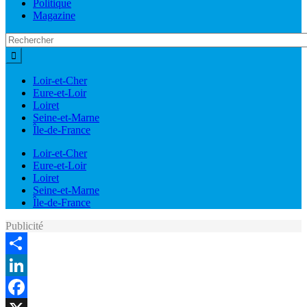
Politique
Magazine
Loir-et-Cher
Eure-et-Loir
Loiret
Seine-et-Marne
Île-de-France
Loir-et-Cher
Eure-et-Loir
Loiret
Seine-et-Marne
Île-de-France
Publicité
Share
LinkedIn