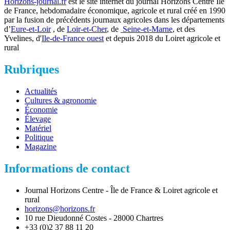
Horizons-journal.fr
est le site internet du journal Horizons Centre Ile
de France, hebdomadaire économique, agricole et rural créé en 1990
par la fusion de précédents journaux agricoles dans les départements
d’
Eure-et-Loir
, de
Loir-et-Cher
, de
Seine-et-Marne
, et des
Yvelines, d'
Ile-de-France ouest
et depuis 2018 du Loiret agricole et
rural
Rubriques
Actualités
Cultures & agronomie
Économie
Élevage
Matériel
Politique
Magazine
Informations de contact
Journal Horizons Centre - Île de France & Loiret agricole et
rural
horizons@horizons.fr
10 rue Dieudonné Costes - 28000 Chartres
+33 (0)2 37 88 11 20