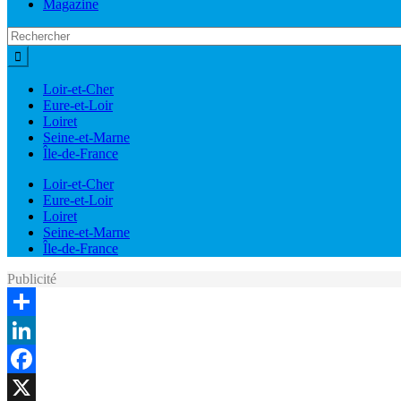
Magazine
Loir-et-Cher
Eure-et-Loir
Loiret
Seine-et-Marne
Île-de-France
Loir-et-Cher
Eure-et-Loir
Loiret
Seine-et-Marne
Île-de-France
Publicité
Share
LinkedIn
Facebook