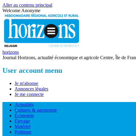
Aller au contenu principal
Welcome
Anonyme
horizons
Journal Horizons, actualité économique et agricole Centre, Île de Fra
User account menu
Je m'abonne
Annonces légales
Je me connecte
Actualités
Cultures & agronomie
Économie
Élevage
Matériel
Politique