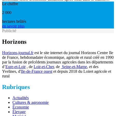
Le chiffre
2 000
hectares brûlés
en savoir plus
Publicité
Horizons
Horizons-journal.fr
est le site internet du journal Horizons Centre Ile
de France, hebdomadaire économique, agricole et rural créé en 1990
par la fusion de précédents journaux agricoles dans les départements
d’
Eure-et-Loir
, de
Loir-et-Cher
, de
Seine-et-Marne
, et des
Yvelines, d'
Ile-de-France ouest
et depuis 2018 du Loiret agricole et
rural
Rubriques
Actualités
Cultures & agronomie
Économie
Élevage