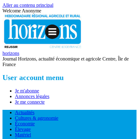
Aller au contenu principal
Welcome
Anonyme
horizons
Journal Horizons, actualité économique et agricole Centre, Île de
France
User account menu
Je m'abonne
Annonces légales
Je me connecte
Actualités
Cultures & agronomie
Économie
Élevage
Matériel