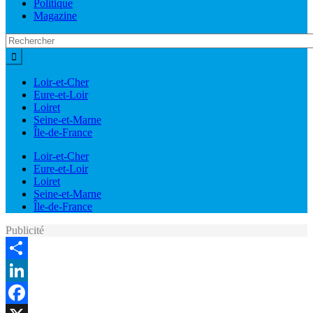
Politique
Magazine
Loir-et-Cher
Eure-et-Loir
Loiret
Seine-et-Marne
Île-de-France
Loir-et-Cher
Eure-et-Loir
Loiret
Seine-et-Marne
Île-de-France
Publicité
Share
LinkedIn