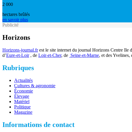
2 000
hectares brûlés
en savoir plus
Publicité
Horizons
Horizons-journal.fr
est le site internet du journal Horizons Centre Il
d’
Eure-et-Loir
, de
Loir-et-Cher
, de
Seine-et-Marne
, et des Yvelines, 
Rubriques
Actualités
Cultures & agronomie
Économie
Élevage
Matériel
Politique
Magazine
Informations de contact