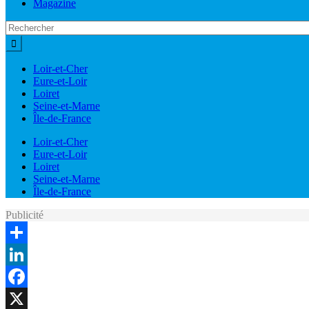
Magazine
Loir-et-Cher
Eure-et-Loir
Loiret
Seine-et-Marne
Île-de-France
Loir-et-Cher
Eure-et-Loir
Loiret
Seine-et-Marne
Île-de-France
Publicité
Share
LinkedIn
Facebook