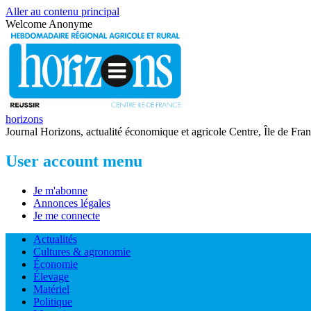
Aller au contenu principal
Welcome
Anonyme
horizons
Journal Horizons, actualité économique et agricole Centre, Île de Fra
User account menu
Je m'abonne
Annonces légales
Je me connecte
Actualités
Cultures & agronomie
Économie
Élevage
Matériel
Politique