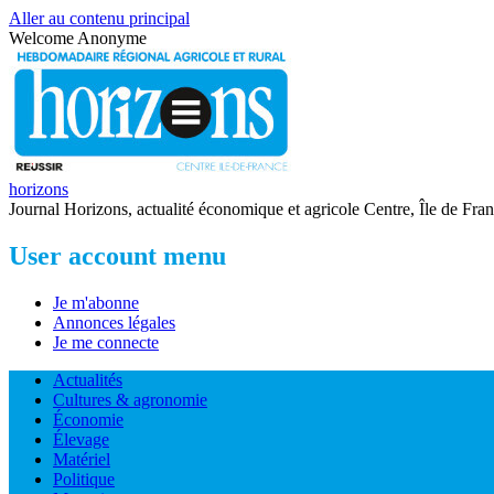
Aller au contenu principal
Welcome
Anonyme
horizons
Journal Horizons, actualité économique et agricole Centre, Île de Fra
User account menu
Je m'abonne
Annonces légales
Je me connecte
Actualités
Cultures & agronomie
Économie
Élevage
Matériel
Politique