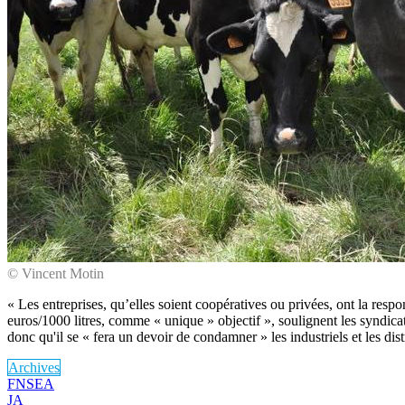
© Vincent Motin
« Les entreprises, qu’elles soient coopératives ou privées, ont la respo
euros/1000 litres, comme « unique » objectif », soulignent les syndicat
donc qu'il se « fera un devoir de condamner » les industriels et les di
Archives
FNSEA
JA