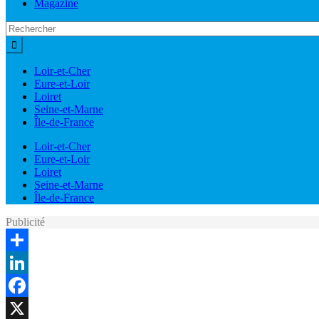
Magazine
Loir-et-Cher
Eure-et-Loir
Loiret
Seine-et-Marne
Île-de-France
Loir-et-Cher
Eure-et-Loir
Loiret
Seine-et-Marne
Île-de-France
Publicité
Share
LinkedIn
Facebook