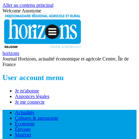
Aller au contenu principal
Welcome
Anonyme
horizons
Journal Horizons, actualité économique et agricole Centre, Île de
France
User account menu
Je m'abonne
Annonces légales
Je me connecte
Actualités
Cultures & agronomie
Économie
Élevage
Matériel