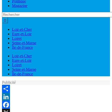
Politique
Magazine
Loir-et-Cher
Eure-et-Loir
Loiret
Seine-et-Marne
Île-de-France
Loir-et-Cher
Eure-et-Loir
Loiret
Seine-et-Marne
Île-de-France
Publicité
Share
LinkedIn