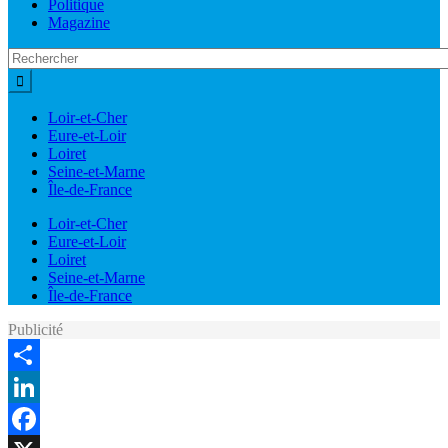
Politique
Magazine
Loir-et-Cher
Eure-et-Loir
Loiret
Seine-et-Marne
Île-de-France
Loir-et-Cher
Eure-et-Loir
Loiret
Seine-et-Marne
Île-de-France
Publicité
Share
LinkedIn