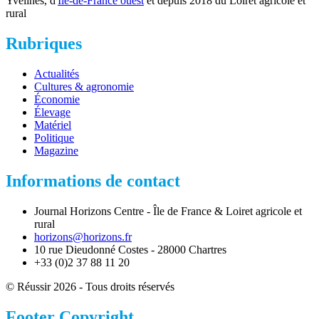
Yvelines, d'
Ile-de-France ouest
et depuis 2018 du Loiret agricole et
rural
Rubriques
Actualités
Cultures & agronomie
Économie
Élevage
Matériel
Politique
Magazine
Informations de contact
Journal Horizons Centre - Île de France & Loiret agricole et
rural
horizons@horizons.fr
10 rue Dieudonné Costes - 28000 Chartres
+33 (0)2 37 88 11 20
© Réussir 2026 - Tous droits réservés
Footer Copyright