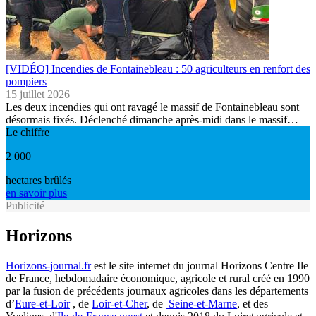
[VIDÉO] Incendies de Fontainebleau : 50 agriculteurs en renfort des
pompiers
15 juillet 2026
Les deux incendies qui ont ravagé le massif de Fontainebleau sont
désormais fixés. Déclenché dimanche après-midi dans le massif…
Le chiffre
2 000
hectares brûlés
en savoir plus
Publicité
Horizons
Horizons-journal.fr
est le site internet du journal Horizons Centre Ile
de France, hebdomadaire économique, agricole et rural créé en 1990
par la fusion de précédents journaux agricoles dans les départements
d’
Eure-et-Loir
, de
Loir-et-Cher
, de
Seine-et-Marne
, et des