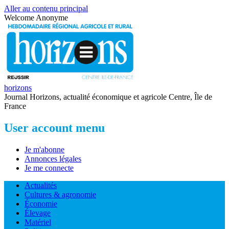
Aller au contenu principal
Welcome
Anonyme
horizons
Journal Horizons, actualité économique et agricole Centre, Île de
France
User account menu
Je m'abonne
Annonces légales
Je me connecte
Actualités
Cultures & agronomie
Économie
Élevage
Matériel