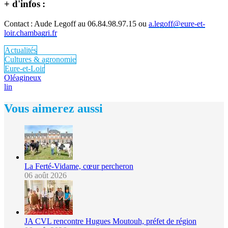
+ d'infos :
Contact : Aude Legoff au 06.84.98.97.15 ou
a.legoff@eure-et-
loir.chambagri.fr
Actualités
Cultures & agronomie
Eure-et-Loir
Oléagineux
lin
Vous aimerez aussi
La Ferté-Vidame, cœur percheron
06 août 2026
JA CVL rencontre Hugues Moutouh, préfet de région