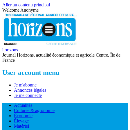
Aller au contenu principal
Welcome
Anonyme
horizons
Journal Horizons, actualité économique et agricole Centre, Île de
France
User account menu
Je m'abonne
Annonces légales
Je me connecte
Actualités
Cultures & agronomie
Économie
Élevage
Matériel