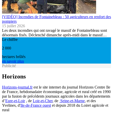
[VIDÉO] Incendies de Fontainebleau : 50 agriculteurs en renfort des
pompiers
15 juillet 2026
Les deux incendies qui ont ravagé le massif de Fontainebleau sont
désormais fixés. Déclenché dimanche après-midi dans le massif…
Le chiffre
2 000
hectares brûlés
en savoir plus
Publicité
Horizons
Horizons-journal.fr
est le site internet du journal Horizons Centre Ile
de France, hebdomadaire économique, agricole et rural créé en 1990
par la fusion de précédents journaux agricoles dans les départements
d’
Eure-et-Loir
, de
Loir-et-Cher
, de
Seine-et-Marne
, et des
Yvelines, d'
Ile-de-France ouest
et depuis 2018 du Loiret agricole et
rural