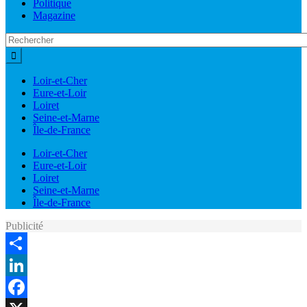
Politique
Magazine
Loir-et-Cher
Eure-et-Loir
Loiret
Seine-et-Marne
Île-de-France
Loir-et-Cher
Eure-et-Loir
Loiret
Seine-et-Marne
Île-de-France
Publicité
Share
LinkedIn