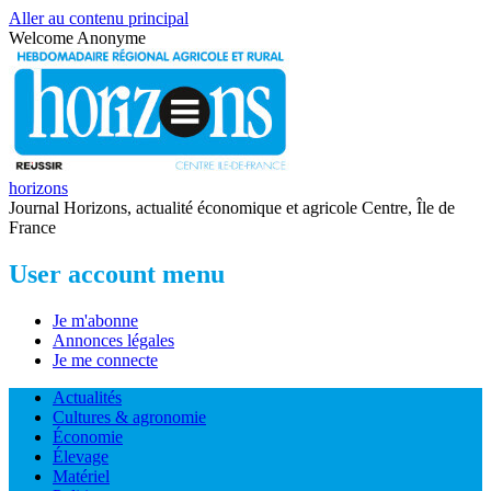
Aller au contenu principal
Welcome
Anonyme
horizons
Journal Horizons, actualité économique et agricole Centre, Île de
France
User account menu
Je m'abonne
Annonces légales
Je me connecte
Actualités
Cultures & agronomie
Économie
Élevage
Matériel