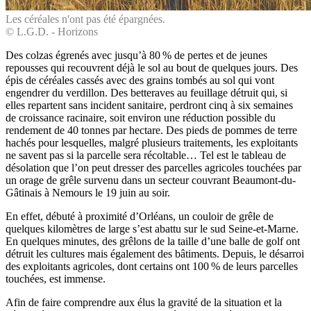
Les céréales n'ont pas été épargnées.
© L.G.D. - Horizons
Des colzas égrenés avec jusqu’à 80 % de pertes et de jeunes
repousses qui recouvrent déjà le sol au bout de quelques jours. Des
épis de céréales cassés avec des grains tombés au sol qui vont
engendrer du verdillon. Des betteraves au feuillage détruit qui, si
elles repartent sans incident sanitaire, perdront cinq à six semaines
de croissance racinaire, soit environ une réduction possible du
rendement de 40 tonnes par hectare. Des pieds de pommes de terre
hachés pour lesquelles, malgré plusieurs traitements, les exploitants
ne savent pas si la parcelle sera récoltable… Tel est le tableau de
désolation que l’on peut dresser des parcelles agricoles touchées par
un orage de grêle survenu dans un secteur couvrant ­Beaumont-du-
Gâtinais à Nemours le 19 juin au soir.
En effet, débuté à proximité d’Orléans, un couloir de grêle de
quelques kilomètres de large s’est abattu sur le sud Seine-et-Marne.
En quelques minutes, des grêlons de la taille d’une balle de golf ont
détruit les cultures mais également des bâtiments. Depuis, le désarroi
des exploitants agricoles, dont certains ont 100 % de leurs parcelles
touchées, est immense.
Afin de faire comprendre aux élus la gravité de la situation et la