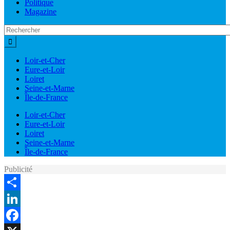
Politique
Magazine
Loir-et-Cher
Eure-et-Loir
Loiret
Seine-et-Marne
Île-de-France
Loir-et-Cher
Eure-et-Loir
Loiret
Seine-et-Marne
Île-de-France
Publicité
Share
LinkedIn