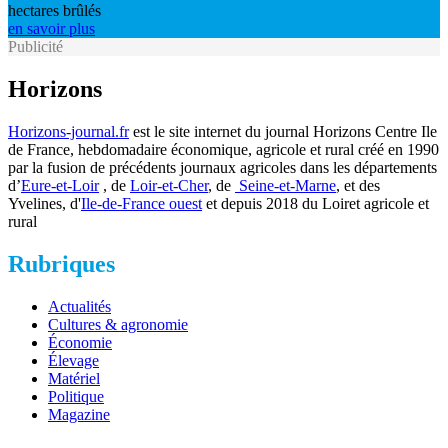
hectares brûlés
en savoir plus
Publicité
Horizons
Horizons-journal.fr
est le site internet du journal Horizons Centre Ile
de France, hebdomadaire économique, agricole et rural créé en 1990
par la fusion de précédents journaux agricoles dans les départements
d’
Eure-et-Loir
, de
Loir-et-Cher
, de
Seine-et-Marne
, et des
Yvelines, d'
Ile-de-France ouest
et depuis 2018 du Loiret agricole et
rural
Rubriques
Actualités
Cultures & agronomie
Économie
Élevage
Matériel
Politique
Magazine