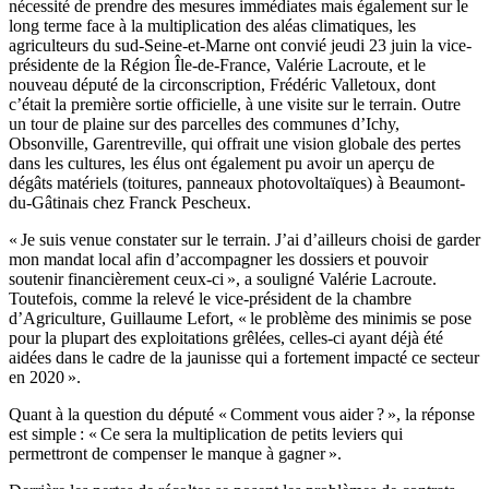
nécessité de prendre des mesures immédiates mais également sur le
long terme face à la multiplication des aléas climatiques, les
agriculteurs du sud-Seine-et-Marne ont convié jeudi 23 juin la vice-
présidente de la Région Île-de-France, Valérie Lacroute, et le
nouveau député de la circonscription, Frédéric Valletoux, dont
c’était la première sortie officielle, à une visite sur le terrain. Outre
un tour de plaine sur des parcelles des communes d’Ichy,
Obsonville, Garentreville, qui offrait une vision globale des pertes
dans les cultures, les élus ont également pu avoir un aperçu de
dégâts matériels (toitures, panneaux photovoltaïques) à ­Beaumont-
du-Gâtinais chez Franck Pescheux.
« Je suis venue constater sur le terrain. J’ai d’ailleurs choisi de garder
mon mandat local afin d’accompagner les dossiers et pouvoir
soutenir financièrement ceux-ci », a souligné Valérie Lacroute.
Toutefois, comme la relevé le vice-président de la chambre
d’Agriculture, Guillaume Lefort, « le problème des minimis se pose
pour la plupart des exploitations grêlées, celles-ci ayant déjà été
aidées dans le cadre de la jaunisse qui a fortement impacté ce secteur
en 2020 ».
Quant à la question du député « Comment vous aider ? », la réponse
est simple : « Ce sera la multiplication de petits leviers qui
permettront de compenser le manque à gagner ».