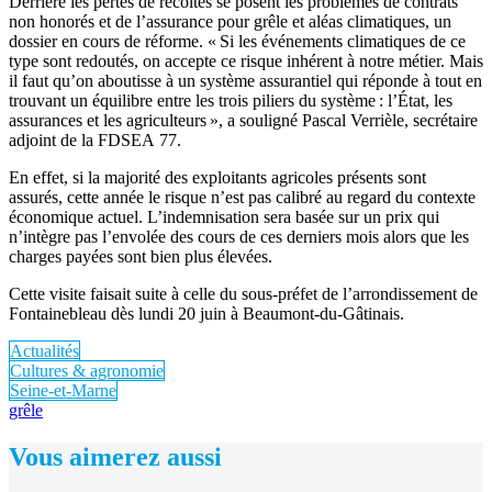
Derrière les pertes de récoltes se posent les problèmes de contrats
non honorés et de l’assurance pour grêle et aléas climatiques, un
dossier en cours de réforme. « Si les événements climatiques de ce
type sont redoutés, on accepte ce risque inhérent à notre métier. Mais
il faut qu’on aboutisse à un système assurantiel qui réponde à tout en
trouvant un équilibre entre les trois piliers du système : l’État, les
assurances et les agriculteurs », a souligné Pascal Verrièle, secrétaire
adjoint de la FDSEA 77.
En effet, si la majorité des exploitants agricoles présents sont
assurés, cette année le risque n’est pas calibré au regard du contexte
économique actuel. L’indemnisation sera basée sur un prix qui
n’intègre pas l’envolée des cours de ces derniers mois alors que les
charges payées sont bien plus élevées.
Cette visite faisait suite à celle du sous-préfet de l’arrondissement de
Fontainebleau dès lundi 20 juin à Beaumont-du-Gâtinais.
Actualités
Cultures & agronomie
Seine-et-Marne
grêle
Vous aimerez aussi