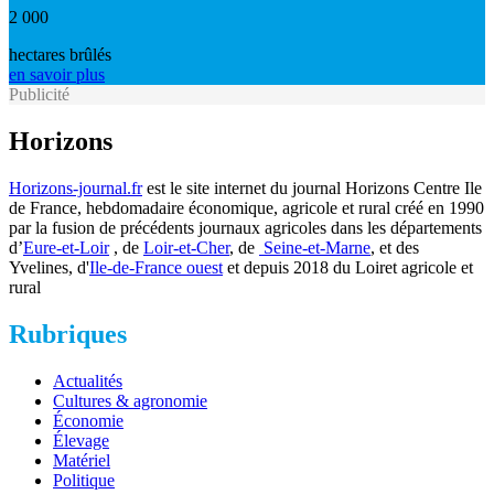
2 000
hectares brûlés
en savoir plus
Publicité
Horizons
Horizons-journal.fr
est le site internet du journal Horizons Centre Ile
de France, hebdomadaire économique, agricole et rural créé en 1990
par la fusion de précédents journaux agricoles dans les départements
d’
Eure-et-Loir
, de
Loir-et-Cher
, de
Seine-et-Marne
, et des
Yvelines, d'
Ile-de-France ouest
et depuis 2018 du Loiret agricole et
rural
Rubriques
Actualités
Cultures & agronomie
Économie
Élevage
Matériel
Politique