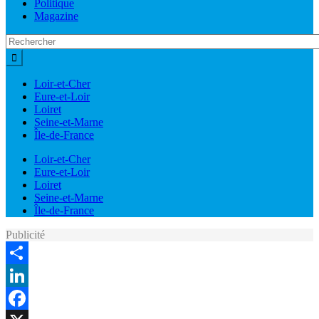
Politique
Magazine
Loir-et-Cher
Eure-et-Loir
Loiret
Seine-et-Marne
Île-de-France
Loir-et-Cher
Eure-et-Loir
Loiret
Seine-et-Marne
Île-de-France
Publicité
Share
LinkedIn