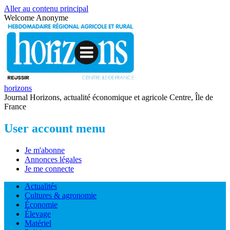
Aller au contenu principal
Welcome
Anonyme
horizons
Journal Horizons, actualité économique et agricole Centre, Île de
France
User account menu
Je m'abonne
Annonces légales
Je me connecte
Actualités
Cultures & agronomie
Économie
Élevage
Matériel