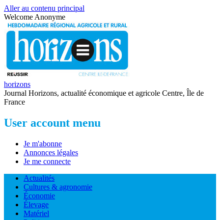
Aller au contenu principal
Welcome
Anonyme
horizons
Journal Horizons, actualité économique et agricole Centre, Île de
France
User account menu
Je m'abonne
Annonces légales
Je me connecte
Actualités
Cultures & agronomie
Économie
Élevage
Matériel