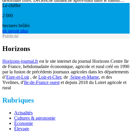
désormais fixés. Déclenché dimanche après-midi dans le massif…
Le chiffre
2 000
hectares brûlés
en savoir plus
Publicité
Horizons
Horizons-journal.fr
est le site internet du journal Horizons Centre Ile
de France, hebdomadaire économique, agricole et rural créé en 1990
par la fusion de précédents journaux agricoles dans les départements
d’
Eure-et-Loir
, de
Loir-et-Cher
, de
Seine-et-Marne
, et des
Yvelines, d'
Ile-de-France ouest
et depuis 2018 du Loiret agricole et
rural
Rubriques
Actualités
Cultures & agronomie
Économie
Élevage