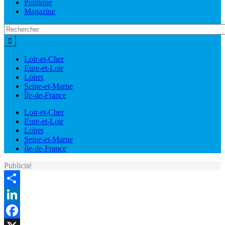
Politique
Magazine
Loir-et-Cher
Eure-et-Loir
Loiret
Seine-et-Marne
Île-de-France
Loir-et-Cher
Eure-et-Loir
Loiret
Seine-et-Marne
Île-de-France
Publicité
Share
LinkedIn