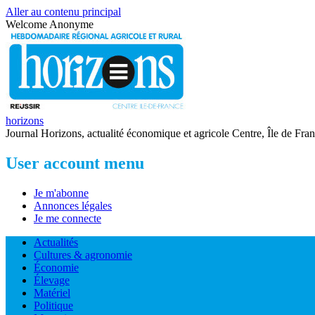
Aller au contenu principal
Welcome
Anonyme
horizons
Journal Horizons, actualité économique et agricole Centre, Île de Fra
User account menu
Je m'abonne
Annonces légales
Je me connecte
Actualités
Cultures & agronomie
Économie
Élevage
Matériel
Politique