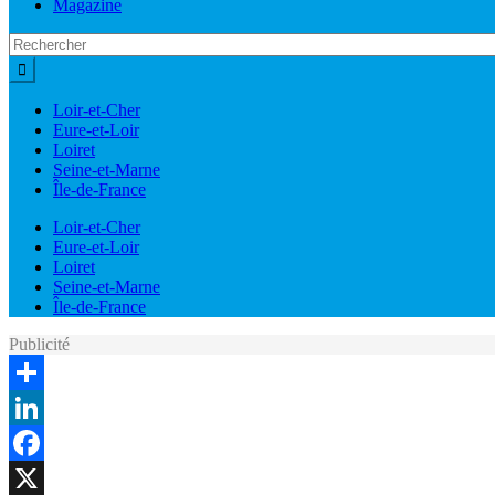
Magazine
Loir-et-Cher
Eure-et-Loir
Loiret
Seine-et-Marne
Île-de-France
Loir-et-Cher
Eure-et-Loir
Loiret
Seine-et-Marne
Île-de-France
Publicité
Share
LinkedIn
Facebook