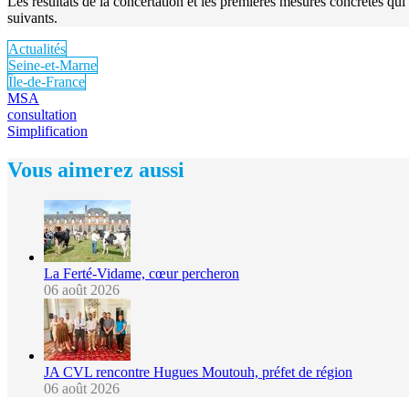
Les résultats de la concertation et les premières mesures concrètes qui
suivants.
Actualités
Seine-et-Marne
Île-de-France
MSA
consultation
Simplification
Vous aimerez aussi
La Ferté-Vidame, cœur percheron
06 août 2026
JA CVL rencontre Hugues Moutouh, préfet de région
06 août 2026