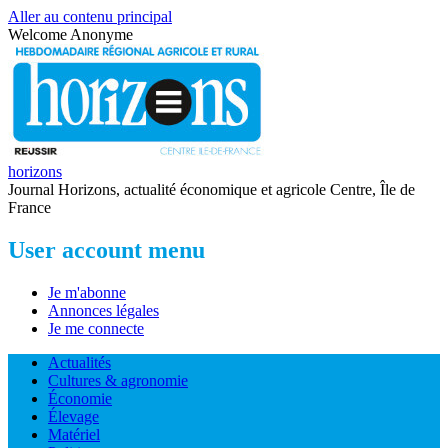
Aller au contenu principal
Welcome
Anonyme
horizons
Journal Horizons, actualité économique et agricole Centre, Île de
France
User account menu
Je m'abonne
Annonces légales
Je me connecte
Actualités
Cultures & agronomie
Économie
Élevage
Matériel