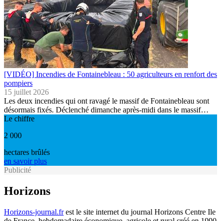
[VIDÉO] Incendies de Fontainebleau : 50 agriculteurs en renfort des
pompiers
15 juillet 2026
Les deux incendies qui ont ravagé le massif de Fontainebleau sont
désormais fixés. Déclenché dimanche après-midi dans le massif…
Le chiffre
2 000
hectares brûlés
en savoir plus
Publicité
Horizons
Horizons-journal.fr
est le site internet du journal Horizons Centre Ile
de France, hebdomadaire économique, agricole et rural créé en 1990