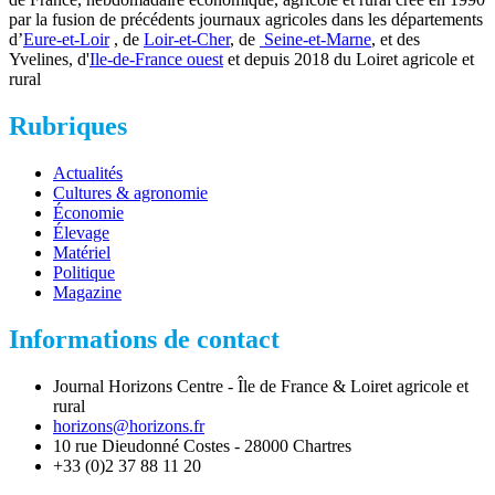
par la fusion de précédents journaux agricoles dans les départements
d’
Eure-et-Loir
, de
Loir-et-Cher
, de
Seine-et-Marne
, et des
Yvelines, d'
Ile-de-France ouest
et depuis 2018 du Loiret agricole et
rural
Rubriques
Actualités
Cultures & agronomie
Économie
Élevage
Matériel
Politique
Magazine
Informations de contact
Journal Horizons Centre - Île de France & Loiret agricole et
rural
horizons@horizons.fr
10 rue Dieudonné Costes - 28000 Chartres
+33 (0)2 37 88 11 20