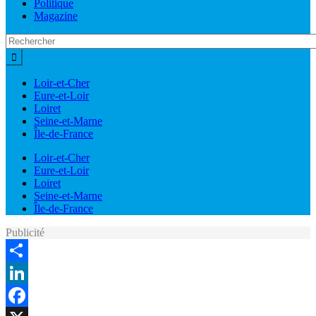
Politique
Magazine
Loir-et-Cher
Eure-et-Loir
Loiret
Seine-et-Marne
Île-de-France
Loir-et-Cher
Eure-et-Loir
Loiret
Seine-et-Marne
Île-de-France
Publicité
Share
LinkedIn