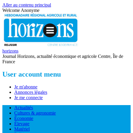
Aller au contenu principal
Welcome
Anonyme
horizons
Journal Horizons, actualité économique et agricole Centre, Île de
France
User account menu
Je m'abonne
Annonces légales
Je me connecte
Actualités
Cultures & agronomie
Économie
Élevage
Matériel