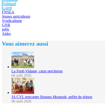
Politique
Loiret
FNSEA
Jeunes agriculteurs
Syndicalisme
GNR
prêts
Aides
Vous aimerez aussi
La Ferté-Vidame, cœur percheron
06 août 2026
JA CVL rencontre Hugues Moutouh, préfet de région
06 août 2026