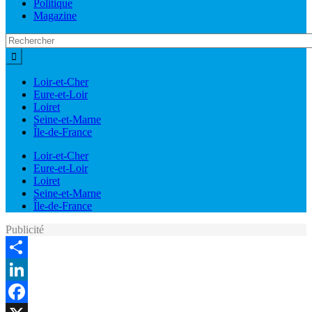
Politique
Magazine
Loir-et-Cher
Eure-et-Loir
Loiret
Seine-et-Marne
Île-de-France
Loir-et-Cher
Eure-et-Loir
Loiret
Seine-et-Marne
Île-de-France
Publicité
Share
LinkedIn