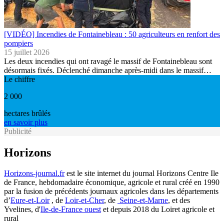
[VIDÉO] Incendies de Fontainebleau : 50 agriculteurs en renfort des
pompiers
15 juillet 2026
Les deux incendies qui ont ravagé le massif de Fontainebleau sont
désormais fixés. Déclenché dimanche après-midi dans le massif…
Le chiffre
2 000
hectares brûlés
en savoir plus
Publicité
Horizons
Horizons-journal.fr
est le site internet du journal Horizons Centre Ile
de France, hebdomadaire économique, agricole et rural créé en 1990
par la fusion de précédents journaux agricoles dans les départements
d’
Eure-et-Loir
, de
Loir-et-Cher
, de
Seine-et-Marne
, et des
Yvelines, d'
Ile-de-France ouest
et depuis 2018 du Loiret agricole et
rural