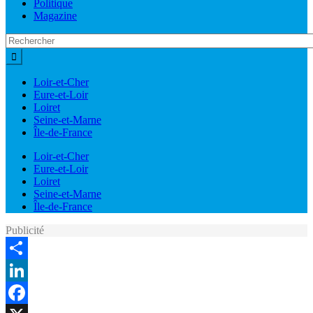
Politique
Magazine
Loir-et-Cher
Eure-et-Loir
Loiret
Seine-et-Marne
Île-de-France
Loir-et-Cher
Eure-et-Loir
Loiret
Seine-et-Marne
Île-de-France
Publicité
Share
LinkedIn