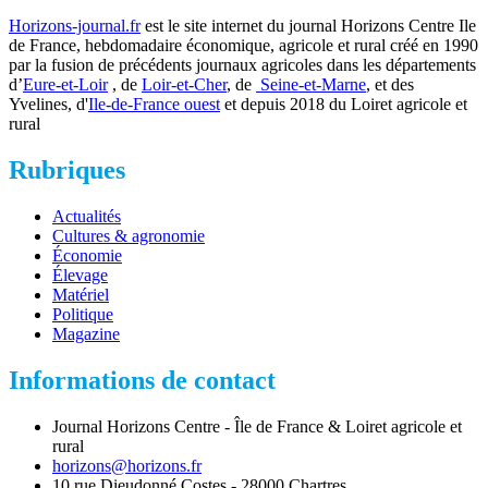
Horizons-journal.fr
est le site internet du journal Horizons Centre Ile
de France, hebdomadaire économique, agricole et rural créé en 1990
par la fusion de précédents journaux agricoles dans les départements
d’
Eure-et-Loir
, de
Loir-et-Cher
, de
Seine-et-Marne
, et des
Yvelines, d'
Ile-de-France ouest
et depuis 2018 du Loiret agricole et
rural
Rubriques
Actualités
Cultures & agronomie
Économie
Élevage
Matériel
Politique
Magazine
Informations de contact
Journal Horizons Centre - Île de France & Loiret agricole et
rural
horizons@horizons.fr
10 rue Dieudonné Costes - 28000 Chartres