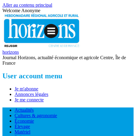
Aller au contenu principal
Welcome
Anonyme
horizons
Journal Horizons, actualité économique et agricole Centre, Île de
France
User account menu
Je m'abonne
Annonces légales
Je me connecte
Actualités
Cultures & agronomie
Économie
Élevage
Matériel