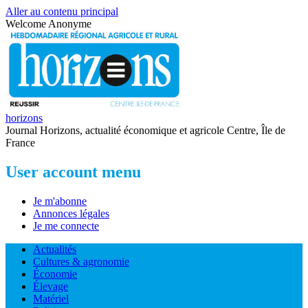
Aller au contenu principal
Welcome
Anonyme
horizons
Journal Horizons, actualité économique et agricole Centre, Île de
France
User account menu
Je m'abonne
Annonces légales
Je me connecte
Actualités
Cultures & agronomie
Économie
Élevage
Matériel