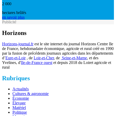
2 000
hectares brûlés
en savoir plus
Publicité
Horizons
Horizons-journal.fr
est le site internet du journal Horizons Centre Ile
de France, hebdomadaire économique, agricole et rural créé en 1990
par la fusion de précédents journaux agricoles dans les départements
d’
Eure-et-Loir
, de
Loir-et-Cher
, de
Seine-et-Marne
, et des
Yvelines, d'
Ile-de-France ouest
et depuis 2018 du Loiret agricole et
rural
Rubriques
Actualités
Cultures & agronomie
Économie
Élevage
Matériel
Politique