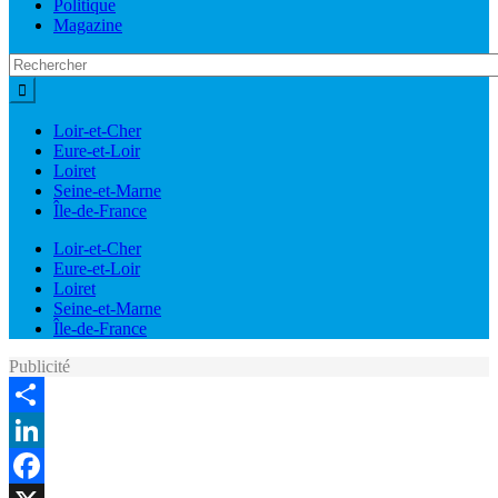
Politique
Magazine
Loir-et-Cher
Eure-et-Loir
Loiret
Seine-et-Marne
Île-de-France
Loir-et-Cher
Eure-et-Loir
Loiret
Seine-et-Marne
Île-de-France
Publicité
Share
LinkedIn