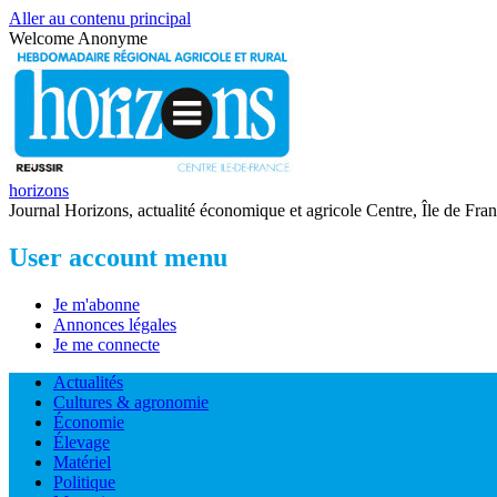
Aller au contenu principal
Welcome
Anonyme
horizons
Journal Horizons, actualité économique et agricole Centre, Île de Fra
User account menu
Je m'abonne
Annonces légales
Je me connecte
Actualités
Cultures & agronomie
Économie
Élevage
Matériel
Politique