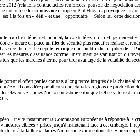
bre 2012 (relations contractuelles renforcées, pouvoir de négociation accr
terme que refuse le commissaire européen Phil Hogan - provoquée notamm
st à la fois un « défi » et une « opportunité ». Selon lui, cette décision
ur le marché intérieur et mondial, la volatilité est un « défi permanent »
nc « mettre en place un filet de sécurité plus réactif et réaliste et rendr
ase régulière ». Le député remarque que, au titre du 1er pilier de la Pac
tiliser les mesures d'assurance comme l'Instrument de stabilisation du r
es tels que les marchés à terme pour tirer avantage de la volatilité du sect
potentiel offert par les contrats à long terme intégrés de la chaîne alime
donnée ». Il considère par ailleurs que, dans les régions de production 
 les éleveurs ». James Nicholson estime enfin que l'Observatoire du marc
es ».
ropéen « invite instamment la Commission européenne à répondre à la cri
« mesures ciblées » prises jusqu'à maintenant face à cet embargo. Il rapp
ucteurs à la faillite ». James Nicholson exprime donc des « préoccupat