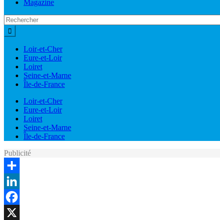
Magazine
Loir-et-Cher
Eure-et-Loir
Loiret
Seine-et-Marne
Île-de-France
Loir-et-Cher
Eure-et-Loir
Loiret
Seine-et-Marne
Île-de-France
Publicité
Share
LinkedIn
Facebook