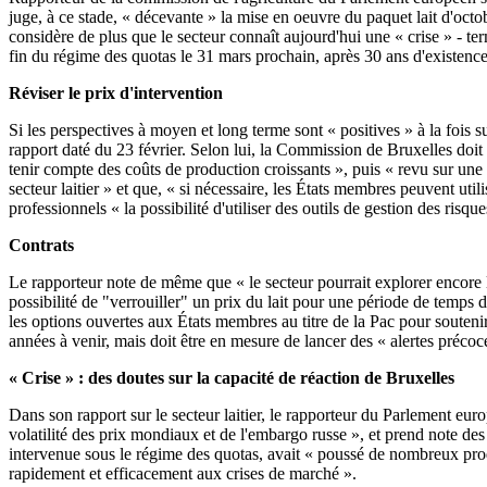
juge, à ce stade, « décevante » la mise en oeuvre du paquet lait d'octo
considère de plus que le secteur connaît aujourd'hui une « crise » - 
fin du régime des quotas le 31 mars prochain, après 30 ans d'existence, e
Réviser le prix d'intervention
Si les perspectives à moyen et long terme sont « positives » à la fois s
rapport daté du 23 février. Selon lui, la Commission de Bruxelles doit do
tenir compte des coûts de production croissants », puis « revu sur une b
secteur laitier » et que, « si nécessaire, les États membres peuvent u
professionnels « la possibilité d'utiliser des outils de gestion des risqu
Contrats
Le rapporteur note de même que « le secteur pourrait explorer encore le 
possibilité de "verrouiller" un prix du lait pour une période de temps 
les options ouvertes aux États membres au titre de la Pac pour soutenir
années à venir, mais doit être en mesure de lancer des « alertes précoc
« Crise » : des doutes sur la capacité de réaction de Bruxelles
Dans son rapport sur le secteur laitier, le rapporteur du Parlement eu
volatilité des prix mondiaux et de l'embargo russe », et prend note des 
intervenue sous le régime des quotas, avait « poussé de nombreux prod
rapidement et efficacement aux crises de marché ».