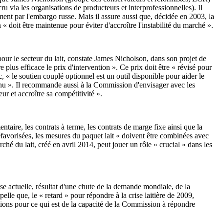
u via les organisations de producteurs et interprofessionnelles). Il
ent par l'embargo russe. Mais il assure aussi que, décidée en 2003, la
 « doit être maintenue pour éviter d'accroître l'instabilité du marché ».
 pour le secteur du lait, constate James Nicholson, dans son projet de
e plus efficace le prix d'intervention ». Ce prix doit être « révisé pour
, « le soutien couplé optionnel est un outil disponible pour aider le
evenu ». Il recommande aussi à la Commission d'envisager avec les
eur et accroître sa compétitivité ».
ntaire, les contrats à terme, les contrats de marge fixe ainsi que la
défavorisées, les mesures du paquet lait « doivent être combinées avec
hé du lait, créé en avril 2014, peut jouer un rôle « crucial » dans les
se actuelle, résultat d'une chute de la demande mondiale, de la
elle que, le « retard » pour répondre à la crise laitière de 2009,
ions pour ce qui est de la capacité de la Commission à répondre