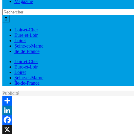
Magazine
Loir-et-Cher
Eure-et-Loir
Loiret
Seine-et-Marne
Île-de-France
Loir-et-Cher
Eure-et-Loir
Loiret
Seine-et-Marne
Île-de-France
Publicité
Share
LinkedIn
Facebook