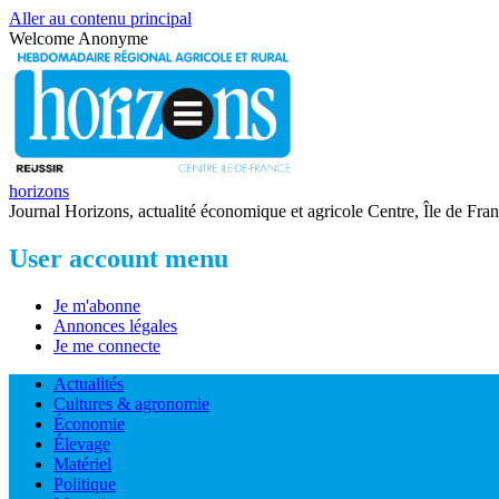
Aller au contenu principal
Welcome
Anonyme
horizons
Journal Horizons, actualité économique et agricole Centre, Île de Fra
User account menu
Je m'abonne
Annonces légales
Je me connecte
Actualités
Cultures & agronomie
Économie
Élevage
Matériel
Politique