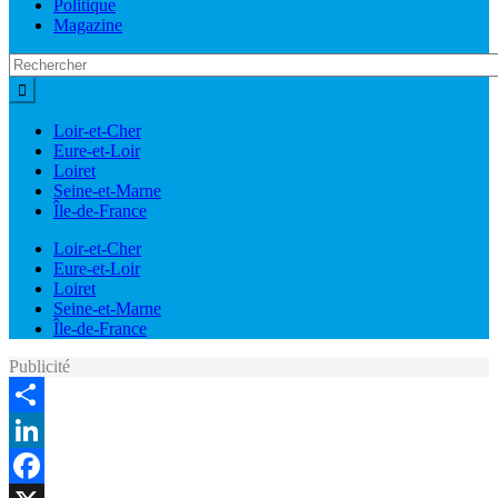
Politique
Magazine
Loir-et-Cher
Eure-et-Loir
Loiret
Seine-et-Marne
Île-de-France
Loir-et-Cher
Eure-et-Loir
Loiret
Seine-et-Marne
Île-de-France
Publicité
Share
LinkedIn