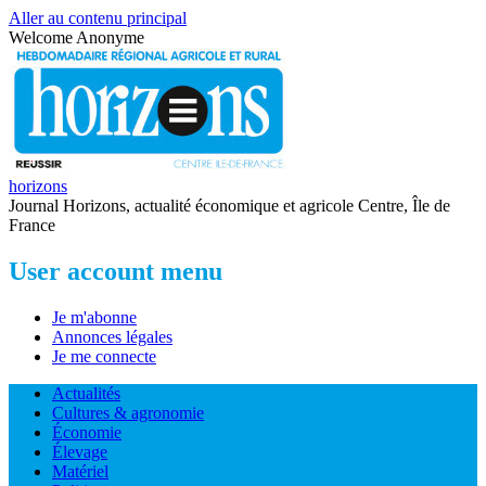
Aller au contenu principal
Welcome
Anonyme
horizons
Journal Horizons, actualité économique et agricole Centre, Île de
France
User account menu
Je m'abonne
Annonces légales
Je me connecte
Actualités
Cultures & agronomie
Économie
Élevage
Matériel