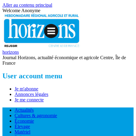
Aller au contenu principal
Welcome
Anonyme
horizons
Journal Horizons, actualité économique et agricole Centre, Île de
France
User account menu
Je m'abonne
Annonces légales
Je me connecte
Actualités
Cultures & agronomie
Économie
Élevage
Matériel