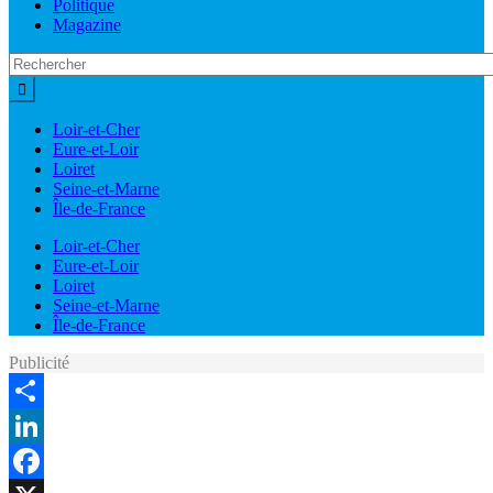
Politique
Magazine
Loir-et-Cher
Eure-et-Loir
Loiret
Seine-et-Marne
Île-de-France
Loir-et-Cher
Eure-et-Loir
Loiret
Seine-et-Marne
Île-de-France
Publicité
Share
LinkedIn