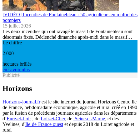
[VIDÉO] Incendies de Fontainebleau : 50 agriculteurs en renfort des
pompiers
15 juillet 2026
Les deux incendies qui ont ravagé le massif de Fontainebleau sont
désormais fixés. Déclenché dimanche après-midi dans le massif…
Le chiffre
2 000
hectares brûlés
en savoir plus
Publicité
Horizons
Horizons-journal.fr
est le site internet du journal Horizons Centre Ile
de France, hebdomadaire économique, agricole et rural créé en 1990
par la fusion de précédents journaux agricoles dans les départements
d’
Eure-et-Loir
, de
Loir-et-Cher
, de
Seine-et-Marne
, et des
Yvelines, d'
Ile-de-France ouest
et depuis 2018 du Loiret agricole et
rural