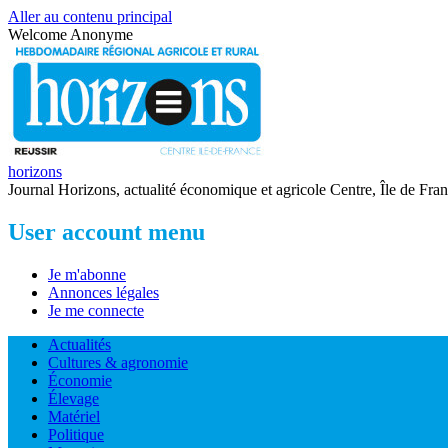
Aller au contenu principal
Welcome
Anonyme
horizons
Journal Horizons, actualité économique et agricole Centre, Île de Fra
User account menu
Je m'abonne
Annonces légales
Je me connecte
Actualités
Cultures & agronomie
Économie
Élevage
Matériel
Politique