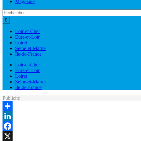
Magazine
Loir-et-Cher
Eure-et-Loir
Loiret
Seine-et-Marne
Île-de-France
Loir-et-Cher
Eure-et-Loir
Loiret
Seine-et-Marne
Île-de-France
Publicité
Share
LinkedIn
Facebook