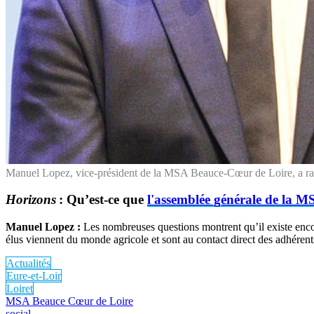
Manuel Lopez, vice-président de la MSA Beauce-Cœur de Loire, a rappel
Horizons
:
Qu’est-ce que
l'assemblée générale de la M
Manuel Lopez :
Les nombreuses questions montrent qu’il existe encor
élus viennent du monde agricole et sont au contact direct des adhérents.
Actualités
Eure-et-Loir
Loiret
MSA Beauce Cœur de Loire
social