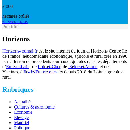
2 000
hectares brûlés
en savoir plus
Publicité
Horizons
Horizons-journal.fr
est le site internet du journal Horizons Centre Ile
de France, hebdomadaire économique, agricole et rural créé en 1990
par la fusion de précédents journaux agricoles dans les départements
d’
Eure-et-Loir
, de
Loir-et-Cher
, de
Seine-et-Marne
, et des
Yvelines, d'
Ile-de-France ouest
et depuis 2018 du Loiret agricole et
rural
Rubriques
Actualités
Cultures & agronomie
Économie
Élevage
Matériel
Politique