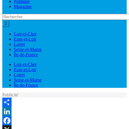
Politique
Magazine
Loir-et-Cher
Eure-et-Loir
Loiret
Seine-et-Marne
Île-de-France
Loir-et-Cher
Eure-et-Loir
Loiret
Seine-et-Marne
Île-de-France
Publicité
Share
LinkedIn