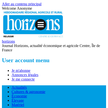
Aller au contenu principal
Welcome
Anonyme
horizons
Journal Horizons, actualité économique et agricole Centre, Île de
France
User account menu
Je m'abonne
Annonces légales
Je me connecte
Actualités
Cultures & agronomie
Économie
Élevage
Matériel