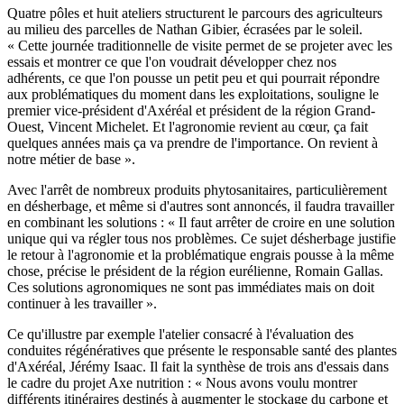
Quatre pôles et huit ateliers structurent le parcours des agriculteurs
au milieu des parcelles de Nathan Gibier, écrasées par le soleil.
« Cette journée traditionnelle de visite permet de se projeter avec les
essais et montrer ce que l'on voudrait développer chez nos
adhérents, ce que l'on pousse un petit peu et qui pourrait répondre
aux problématiques du moment dans les exploitations, souligne le
premier vice-président d'Axéréal et président de la région Grand-
Ouest, Vincent Michelet. Et l'agronomie revient au cœur, ça fait
quelques années mais ça va prendre de l'importance. On revient à
notre métier de base ».
Avec l'arrêt de nombreux produits phytosanitaires, particulièrement
en désherbage, et même si d'autres sont annoncés, il faudra travailler
en combinant les solutions : « Il faut arrêter de croire en une solution
unique qui va régler tous nos problèmes. Ce sujet désherbage justifie
le retour à l'agronomie et la problématique engrais pousse à la même
chose, précise le président de la région eurélienne, Romain Gallas.
Ces solutions agronomiques ne sont pas immédiates mais on doit
continuer à les travailler ».
Ce qu'illustre par exemple l'atelier consacré à l'évaluation des
conduites régénératives que présente le responsable santé des plantes
d'Axéréal, Jérémy Isaac. Il fait la synthèse de trois ans d'essais dans
le cadre du projet Axe nutrition : « Nous avons voulu montrer
différents itinéraires destinés à augmenter le stockage du carbone et