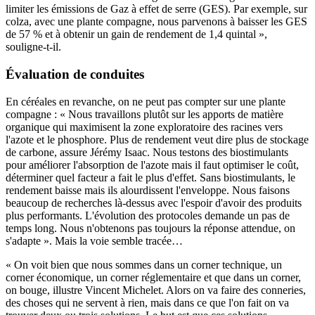
limiter les émissions de Gaz à effet de serre (GES). Par exemple, sur
colza, avec une plante compagne, nous parvenons à baisser les GES
de 57 % et à obtenir un gain de rendement de 1,4 quintal »,
souligne-t-il.
Évaluation de conduites
En céréales en revanche, on ne peut pas compter sur une plante
compagne : « Nous travaillons plutôt sur les apports de matière
organique qui maximisent la zone exploratoire des racines vers
l'azote et le phosphore. Plus de rendement veut dire plus de stockage
de carbone, assure Jérémy Isaac. Nous testons des biostimulants
pour améliorer l'absorption de l'azote mais il faut optimiser le coût,
déterminer quel facteur a fait le plus d'effet. Sans biostimulants, le
rendement baisse mais ils alourdissent l'enveloppe. Nous faisons
beaucoup de recherches là-dessus avec l'espoir d'avoir des produits
plus performants. L'évolution des protocoles demande un pas de
temps long. Nous n'obtenons pas toujours la réponse attendue, on
s'adapte ». Mais la voie semble tracée…
« On voit bien que nous sommes dans un corner technique, un
corner économique, un corner réglementaire et que dans un corner,
on bouge, illustre Vincent Michelet. Alors on va faire des conneries,
des choses qui ne servent à rien, mais dans ce que l'on fait on va