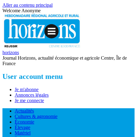
Aller au contenu principal
Welcome
Anonyme
horizons
Journal Horizons, actualité économique et agricole Centre, Île de
France
User account menu
Je m'abonne
Annonces légales
Je me connecte
Actualités
Cultures & agronomie
Économie
Élevage
Matériel