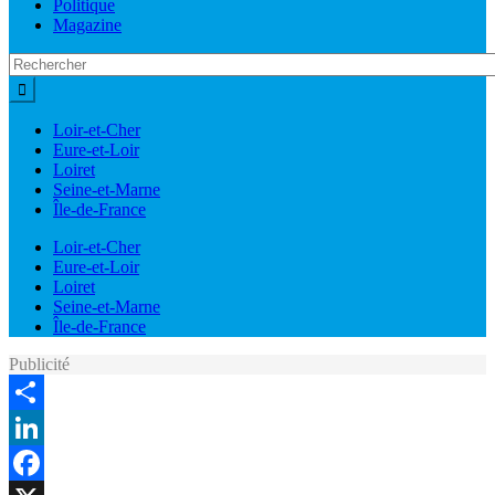
Politique
Magazine
Loir-et-Cher
Eure-et-Loir
Loiret
Seine-et-Marne
Île-de-France
Loir-et-Cher
Eure-et-Loir
Loiret
Seine-et-Marne
Île-de-France
Publicité
Share
LinkedIn