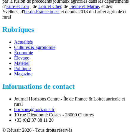
par la fusion de précédents journaux agricoles dans les départements
d’
Eure-et-Loir
, de
Loir-et-Cher
, de
Seine-et-Marne
, et des
Yvelines, d'
Ile-de-France ouest
et depuis 2018 du Loiret agricole et
rural
Rubriques
Actualités
Cultures & agronomie
Économie
Élevage
Matériel
Politique
Magazine
Informations de contact
Journal Horizons Centre - Île de France & Loiret agricole et
rural
horizons@horizons.fr
10 rue Dieudonné Costes - 28000 Chartres
+33 (0)2 37 88 11 20
© Réussir 2026 - Tous droits réservés