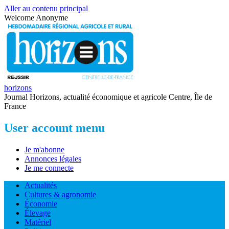
Aller au contenu principal
Welcome
Anonyme
horizons
Journal Horizons, actualité économique et agricole Centre, Île de
France
User account menu
Je m'abonne
Annonces légales
Je me connecte
Actualités
Cultures & agronomie
Économie
Élevage
Matériel