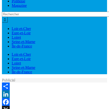
Politique
Magazine
Loir-et-Cher
Eure-et-Loir
Loiret
Seine-et-Marne
Île-de-France
Loir-et-Cher
Eure-et-Loir
Loiret
Seine-et-Marne
Île-de-France
Publicité
Share
LinkedIn