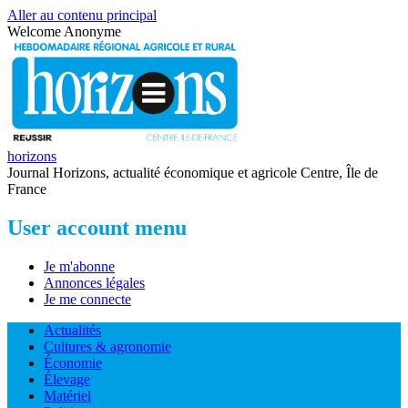
Aller au contenu principal
Welcome
Anonyme
horizons
Journal Horizons, actualité économique et agricole Centre, Île de
France
User account menu
Je m'abonne
Annonces légales
Je me connecte
Actualités
Cultures & agronomie
Économie
Élevage
Matériel