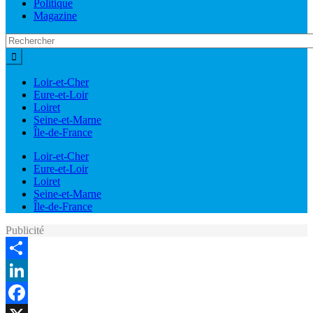
Politique
Magazine
Loir-et-Cher
Eure-et-Loir
Loiret
Seine-et-Marne
Île-de-France
Loir-et-Cher
Eure-et-Loir
Loiret
Seine-et-Marne
Île-de-France
Publicité
Share
LinkedIn