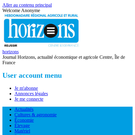
Aller au contenu principal
Welcome
Anonyme
horizons
Journal Horizons, actualité économique et agricole Centre, Île de
France
User account menu
Je m'abonne
Annonces légales
Je me connecte
Actualités
Cultures & agronomie
Économie
Élevage
Matériel