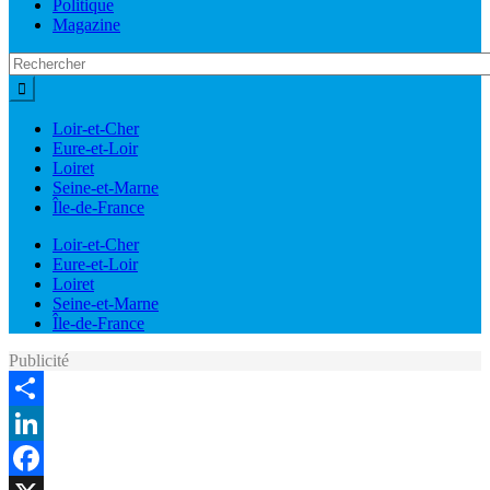
Politique
Magazine
Loir-et-Cher
Eure-et-Loir
Loiret
Seine-et-Marne
Île-de-France
Loir-et-Cher
Eure-et-Loir
Loiret
Seine-et-Marne
Île-de-France
Publicité
Share
LinkedIn