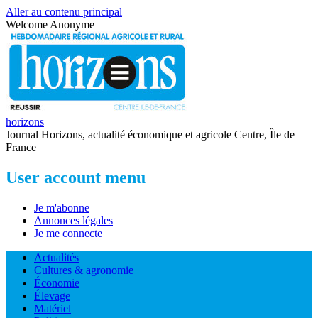
Aller au contenu principal
Welcome
Anonyme
horizons
Journal Horizons, actualité économique et agricole Centre, Île de
France
User account menu
Je m'abonne
Annonces légales
Je me connecte
Actualités
Cultures & agronomie
Économie
Élevage
Matériel