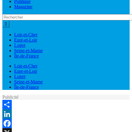
Politique
Magazine
Loir-et-Cher
Eure-et-Loir
Loiret
Seine-et-Marne
Île-de-France
Loir-et-Cher
Eure-et-Loir
Loiret
Seine-et-Marne
Île-de-France
Publicité
Share
LinkedIn