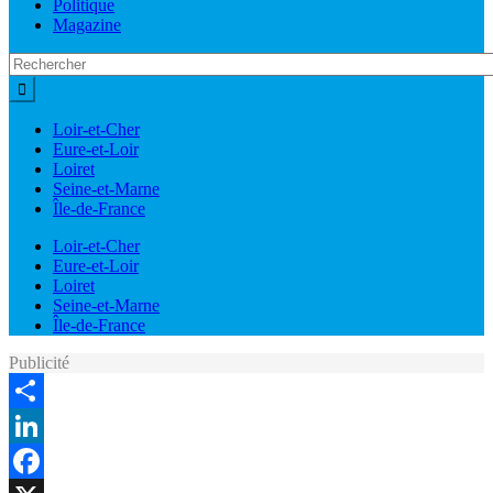
Politique
Magazine
Loir-et-Cher
Eure-et-Loir
Loiret
Seine-et-Marne
Île-de-France
Loir-et-Cher
Eure-et-Loir
Loiret
Seine-et-Marne
Île-de-France
Publicité
Share
LinkedIn