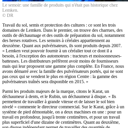
Le semoir: une famille de produits qui n'était pas historique chez
Lemken.
© DR
Travail du sol, semis et protection des cultures : ce sont les trois
domaines de Lemken. Dans le premier, on trouve des charrues, des
outils de déchaumage et des outils de préparation du sol, notamment
des herses rotatives. Les semoirs à céréales appartiennent au
deuxième. Quant aux pulvérisateurs, ils sont produits depuis 2007.
« Lemken veut pouvoir fournir à un céréalier tout ce dont il a
besoin, à l'exception des automoteurs : tracteurs et moissonneuses-
batteuses. Les distributeurs préfèrent avoir moins de fournisseurs
mais qui leur proposent une gamme plus complète. En France, nous
avons démarré avec la famille des pulvérisateurs portés, qui ne sont
pas ceux qui se vendent le plus en région Centre : la gamme des
pulvérisateurs traînés sera disponible en 2015. »
Parmi les produits majeurs de la marque, citons le Karat, un
déchaumeur à dents, et le Rubin, un déchaumeur à disque. « Ils
permettent de travailler à grande vitesse et de laisser le sol bien
nivelé » commente le directeur commercial. Sur le Karat, grâce à un
système de pied démontable, on a deux machines en une : pour un
travail en profondeur, jusqu'à trente centimètres, et pour un travail
plus superficiel d'une dizaine de centimètres. Quant au deuxième,
son disque indépendant permet de travailler des quantités de