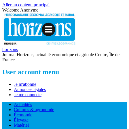
Aller au contenu principal
Welcome
Anonyme
horizons
Journal Horizons, actualité économique et agricole Centre, Île de
France
User account menu
Je m'abonne
Annonces légales
Je me connecte
Actualités
Cultures & agronomie
Économie
Élevage
Matériel