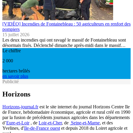
[VIDÉO] Incendies de Fontainebleau : 50 agriculteurs en renfort des
pompiers
15 juillet 2026
Les deux incendies qui ont ravagé le massif de Fontainebleau sont
désormais fixés. Déclenché dimanche après-midi dans le massif…
Le chiffre
2 000
hectares brûlés
en savoir plus
Publicité
Horizons
Horizons-journal.fr
est le site internet du journal Horizons Centre Ile
de France, hebdomadaire économique, agricole et rural créé en 1990
par la fusion de précédents journaux agricoles dans les départements
d’
Eure-et-Loir
, de
Loir-et-Cher
, de
Seine-et-Marne
, et des
Yvelines, d'
Ile-de-France ouest
et depuis 2018 du Loiret agricole et