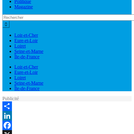
Politique
Magazine
Loir-et-Cher
Eure-et-Loir
Loiret
Seine-et-Marne
Île-de-France
Loir-et-Cher
Eure-et-Loir
Loiret
Seine-et-Marne
Île-de-France
Publicité
Share
LinkedIn