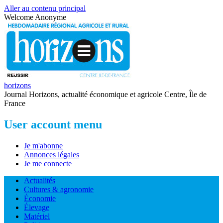
Aller au contenu principal
Welcome
Anonyme
horizons
Journal Horizons, actualité économique et agricole Centre, Île de
France
User account menu
Je m'abonne
Annonces légales
Je me connecte
Actualités
Cultures & agronomie
Économie
Élevage
Matériel