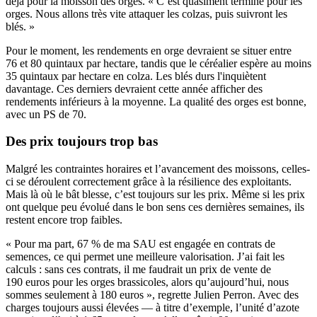
déjà pour la moisson des orges. « C’est quasiment terminé pour les
orges. Nous allons très vite attaquer les colzas, puis suivront les
blés. »
Pour le moment, les rendements en orge devraient se situer entre
76 et 80 quintaux par hectare, tandis que le céréalier espère au moins
35 quintaux par hectare en colza. Les blés durs l'inquiètent
davantage. Ces derniers devraient cette année afficher des
rendements inférieurs à la moyenne. La qualité des orges est bonne,
avec un PS de 70.
Des prix toujours trop bas
Malgré les contraintes horaires et l’avancement des moissons, celles-
ci se déroulent correctement grâce à la résilience des exploitants.
Mais là où le bât blesse, c’est toujours sur les prix. Même si les prix
ont quelque peu évolué dans le bon sens ces dernières semaines, ils
restent encore trop faibles.
« Pour ma part, 67 % de ma SAU est engagée en contrats de
semences, ce qui permet une meilleure valorisation. J’ai fait les
calculs : sans ces contrats, il me faudrait un prix de vente de
190 euros pour les orges brassicoles, alors qu’aujourd’hui, nous
sommes seulement à 180 euros », regrette Julien Perron. Avec des
charges toujours aussi élevées — à titre d’exemple, l’unité d’azote