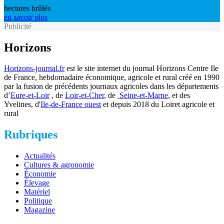
hectares brûlés
en savoir plus
Publicité
Horizons
Horizons-journal.fr
est le site internet du journal Horizons Centre Ile
de France, hebdomadaire économique, agricole et rural créé en 1990
par la fusion de précédents journaux agricoles dans les départements
d’
Eure-et-Loir
, de
Loir-et-Cher
, de
Seine-et-Marne
, et des
Yvelines, d'
Ile-de-France ouest
et depuis 2018 du Loiret agricole et
rural
Rubriques
Actualités
Cultures & agronomie
Économie
Élevage
Matériel
Politique
Magazine