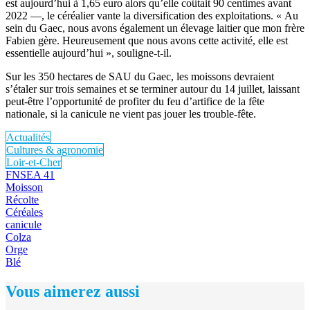
est aujourd’hui à 1,65 euro alors qu’elle coûtait 90 centimes avant
2022 —, le céréalier vante la diversification des exploitations. « Au
sein du Gaec, nous avons également un élevage laitier que mon frère
Fabien gère. Heureusement que nous avons cette activité, elle est
essentielle aujourd’hui », souligne-t-il.
Sur les 350 hectares de SAU du Gaec, les moissons devraient
s’étaler sur trois semaines et se terminer autour du 14 juillet, laissant
peut-être l’opportunité de profiter du feu d’artifice de la fête
nationale, si la canicule ne vient pas jouer les trouble-fête.
Actualités
Cultures & agronomie
Loir-et-Cher
FNSEA 41
Moisson
Récolte
Céréales
canicule
Colza
Orge
Blé
Vous aimerez aussi