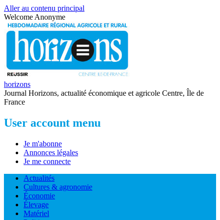
Aller au contenu principal
Welcome
Anonyme
horizons
Journal Horizons, actualité économique et agricole Centre, Île de
France
User account menu
Je m'abonne
Annonces légales
Je me connecte
Actualités
Cultures & agronomie
Économie
Élevage
Matériel