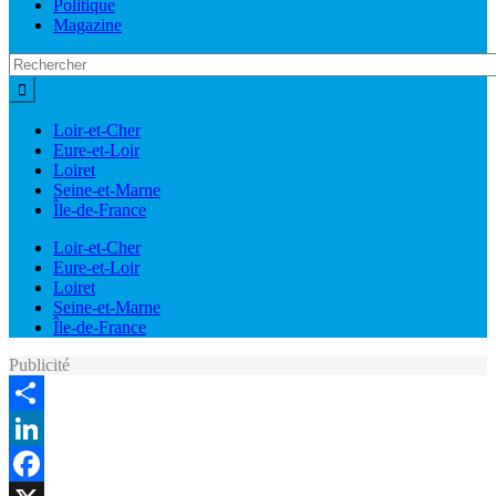
Politique
Magazine
Loir-et-Cher
Eure-et-Loir
Loiret
Seine-et-Marne
Île-de-France
Loir-et-Cher
Eure-et-Loir
Loiret
Seine-et-Marne
Île-de-France
Publicité
Share
LinkedIn