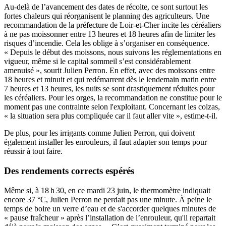
Au-delà de l’avancement des dates de récolte, ce sont surtout les
fortes chaleurs qui réorganisent le planning des agriculteurs. Une
recommandation de la préfecture de Loir-et-Cher incite les céréaliers
à ne pas moissonner entre 13 heures et 18 heures afin de limiter les
risques d’incendie. Cela les oblige à s’organiser en conséquence.
« Depuis le début des moissons, nous suivons les réglementations en
vigueur, même si le capital sommeil s’est considérablement
amenuisé », sourit Julien Perron. En effet, avec des moissons entre
18 heures et minuit et qui redémarrent dès le lendemain matin entre
7 heures et 13 heures, les nuits se sont drastiquement réduites pour
les céréaliers. Pour les orges, la recommandation ne constitue pour le
moment pas une contrainte selon l'exploitant. Concernant les colzas,
« la situation sera plus compliquée car il faut aller vite », estime-t-il.
De plus, pour les irrigants comme Julien Perron, qui doivent
également installer les enrouleurs, il faut adapter son temps pour
réussir à tout faire.
Des rendements corrects espérés
Même si, à 18 h 30, en ce mardi 23 juin, le thermomètre indiquait
encore 37 °C, Julien Perron ne perdait pas une minute. À peine le
temps de boire un verre d’eau et de s'accorder quelques minutes de
« pause fraîcheur » après l’installation de l’enrouleur, qu'il repartait