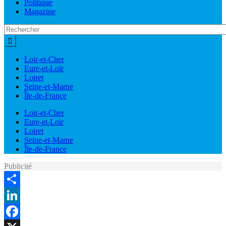
Politique
Magazine
Loir-et-Cher
Eure-et-Loir
Loiret
Seine-et-Marne
Île-de-France
Loir-et-Cher
Eure-et-Loir
Loiret
Seine-et-Marne
Île-de-France
Publicité
Share
LinkedIn