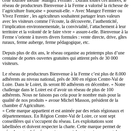
cette tournée inédite Mangez Fermier . Durant toutes ces années, le
réseau de producteurs Bienvenue à la Ferme a valorisé la richesse de
l’agriculture française » poursuit-elle. « Avec Mangez Fermier ou
Vivez Fermier , les agriculteurs souhaitent partager leurs valeurs
avec les visiteurs comme l’écoute, la découverte, l’authenticité,
l’implication environnementale, la convivialité, l’attachement à leur
territoire et la volonté de le faire vivre » assure-t-elle. Bienvenue à la
Ferme s’oriente à travers divers formules : vente directe, drive, gîtes
ruraux, ferme auberge, ferme pédagogique, etc.
Depuis plus de dix ans, le réseau organise au printemps plus d’une
centaine de portes ouvertes gratuites qui attirent près de 30 000
visiteurs.
Le réseau de producteurs Bienvenue à la Ferme c’est plus de 8.000
adhérents au niveau national, près de 300 en région Centre-Val de
Loire. Dans le Loiret, ils seront 80 adhérents en décembre. « Notre
challenge dans le Loiret est d’avoir un réseau de plus de 100
adhérents. Nous ne faisons pas cela pour le nombre mais pour la
qualité de nos produits » avoue Michel Masson, président de la
chambre d’Agriculture.
« Cette marque appartient et est animée par des relais régionaux et
départementaux. En Région Centre-Val de Loire, ce sont sept
conseillères qui s’occupent du réseau. Les exploitations sont
labellisées et doivent respecter la charte. Cette marque permet de