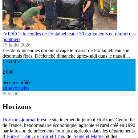
[VIDÉO] Incendies de Fontainebleau : 50 agriculteurs en renfort des
pompiers
15 juillet 2026
Les deux incendies qui ont ravagé le massif de Fontainebleau sont
désormais fixés. Déclenché dimanche après-midi dans le massif…
Le chiffre
2 000
hectares brûlés
en savoir plus
Publicité
Horizons
Horizons-journal.fr
est le site internet du journal Horizons Centre Ile
de France, hebdomadaire économique, agricole et rural créé en 1990
par la fusion de précédents journaux agricoles dans les départements
d’
Eure-et-Loir
, de
Loir-et-Cher
, de
Seine-et-Marne
, et des