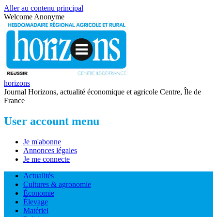
Aller au contenu principal
Welcome
Anonyme
horizons
Journal Horizons, actualité économique et agricole Centre, Île de
France
User account menu
Je m'abonne
Annonces légales
Je me connecte
Actualités
Cultures & agronomie
Économie
Élevage
Matériel