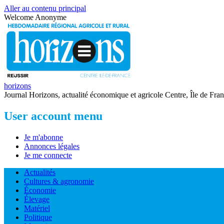
Aller au contenu principal
Welcome
Anonyme
horizons
Journal Horizons, actualité économique et agricole Centre, Île de Fra
User account menu
Je m'abonne
Annonces légales
Je me connecte
Actualités
Cultures & agronomie
Économie
Élevage
Matériel
Politique