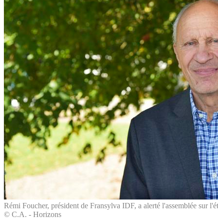
Rémi Foucher, président de Fransylva IDF, a alerté l'assemblée sur l'éta
© C.A. - Horizons