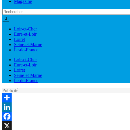
Magazine
Loir-et-Cher
Eure-et-Loir
Loiret
Seine-et-Marne
Île-de-France
Loir-et-Cher
Eure-et-Loir
Loiret
Seine-et-Marne
Île-de-France
Publicité
Share
LinkedIn
Facebook