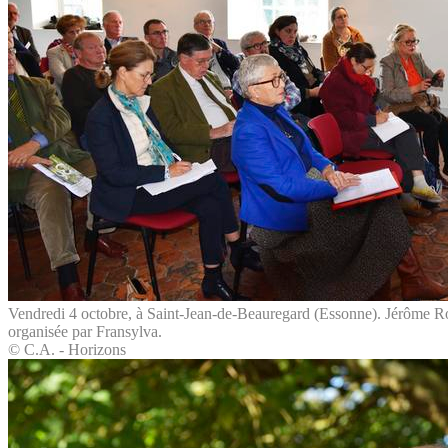
Vendredi 4 octobre, à Saint-Jean-de-Beauregard (Essonne). Jérôme Rosa
organisée par Fransylva.
© C.A. - Horizons