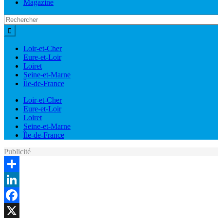
Magazine
Loir-et-Cher
Eure-et-Loir
Loiret
Seine-et-Marne
Île-de-France
Loir-et-Cher
Eure-et-Loir
Loiret
Seine-et-Marne
Île-de-France
Publicité
Share
LinkedIn
Facebook