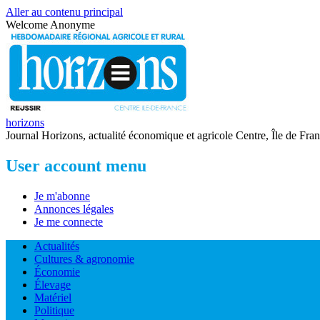
Aller au contenu principal
Welcome
Anonyme
horizons
Journal Horizons, actualité économique et agricole Centre, Île de Fra
User account menu
Je m'abonne
Annonces légales
Je me connecte
Actualités
Cultures & agronomie
Économie
Élevage
Matériel
Politique