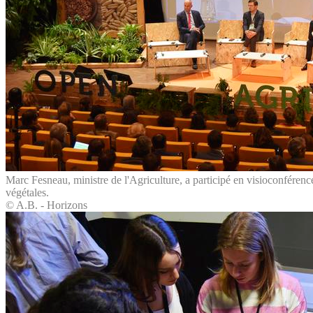
Marc Fesneau, ministre de l'Agriculture, a participé en visioconférence
végétales.
© A.B. - Horizons