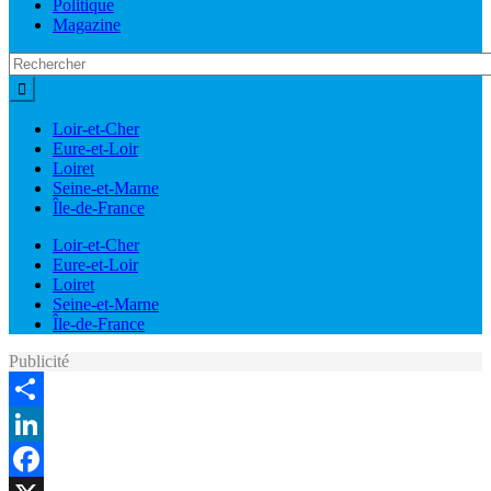
Politique
Magazine
Loir-et-Cher
Eure-et-Loir
Loiret
Seine-et-Marne
Île-de-France
Loir-et-Cher
Eure-et-Loir
Loiret
Seine-et-Marne
Île-de-France
Publicité
Share
LinkedIn