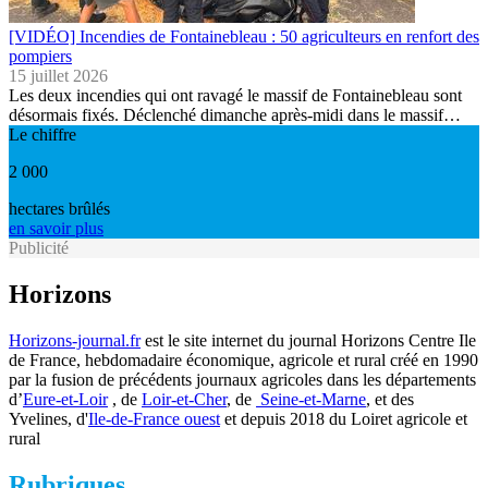
[VIDÉO] Incendies de Fontainebleau : 50 agriculteurs en renfort des
pompiers
15 juillet 2026
Les deux incendies qui ont ravagé le massif de Fontainebleau sont
désormais fixés. Déclenché dimanche après-midi dans le massif…
Le chiffre
2 000
hectares brûlés
en savoir plus
Publicité
Horizons
Horizons-journal.fr
est le site internet du journal Horizons Centre Ile
de France, hebdomadaire économique, agricole et rural créé en 1990
par la fusion de précédents journaux agricoles dans les départements
d’
Eure-et-Loir
, de
Loir-et-Cher
, de
Seine-et-Marne
, et des
Yvelines, d'
Ile-de-France ouest
et depuis 2018 du Loiret agricole et
rural
Rubriques