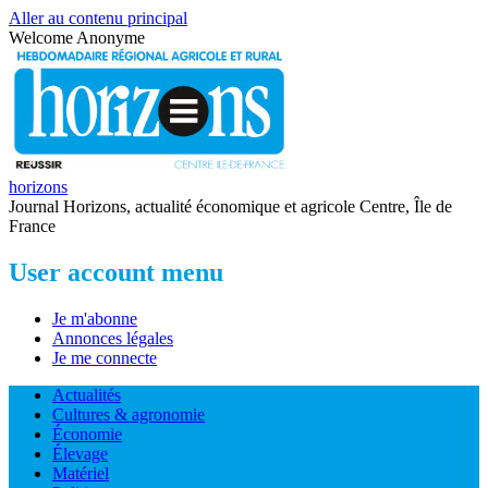
Aller au contenu principal
Welcome
Anonyme
horizons
Journal Horizons, actualité économique et agricole Centre, Île de
France
User account menu
Je m'abonne
Annonces légales
Je me connecte
Actualités
Cultures & agronomie
Économie
Élevage
Matériel